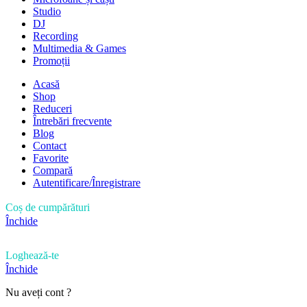
Studio
DJ
Recording
Multimedia & Games
Promoții
Acasă
Shop
Reduceri
Întrebări frecvente
Blog
Contact
Favorite
Compară
Autentificare/Înregistrare
Coș de cumpărături
Închide
Loghează-te
Închide
Nu aveți cont ?