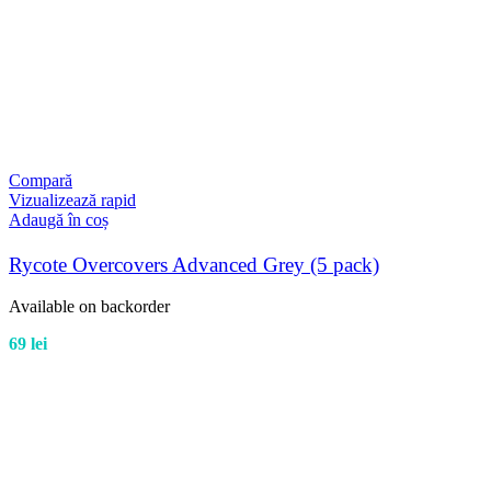
Compară
Vizualizează rapid
Adaugă în coș
Rycote Overcovers Advanced Grey (5 pack)
Available on backorder
69
lei