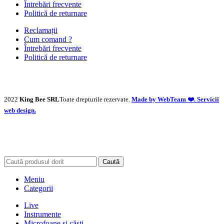
Întrebări frecvente
Politică de returnare
Reclamații
Cum comand ?
Întrebări frecvente
Politică de returnare
2022
King Bee SRL
Toate drepturile rezervate.
Made by WebTeam ❤️. Servicii
web design.
Caută
Meniu
Categorii
Live
Instrumente
Microfoane și căști