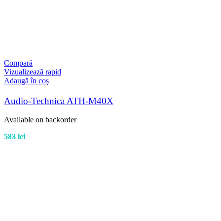
Compară
Vizualizează rapid
Adaugă în coș
Audio-Technica ATH-M40X
Available on backorder
583
lei