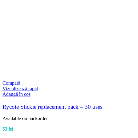
Compară
Vizualizează rapid
Adaugă în coș
Rycote Stickie replacement pack – 30 uses
Available on backorder
53
lei