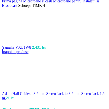
Prima pagină
Microfoane și căști
Microfoane pentru Instalatii si
Broadcast
Schoeps TIMK 4
Yamaha VXL1W8
2.431
lei
Înapoi la produse
Adam Hall Cables - 3.5 mm Stereo Jack to 3.5 mm Stereo Jack 1.5
m
21
lei