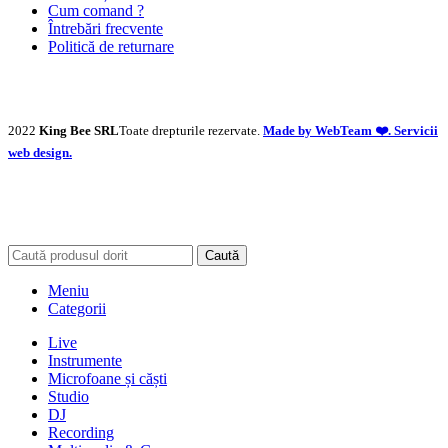
Cum comand ?
Întrebări frecvente
Politică de returnare
2022
King Bee SRL
Toate drepturile rezervate.
Made by WebTeam ❤️. Servicii
web design.
Caută
Meniu
Categorii
Live
Instrumente
Microfoane și căști
Studio
DJ
Recording