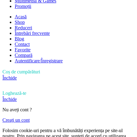
Multimedia & Games
Promoții
Acasă
Shop
Reduceri
Întrebări frecvente
Blog
Contact
Favorite
Compară
Autentificare/Înregistrare
Coș de cumpărături
Închide
Loghează-te
Închide
Nu aveți cont ?
Creați un cont
Folosim cookie-uri pentru a vă îmbunătăți experiența pe site-ul
nostru. Prin navigarea pe acest site, sunteți de acord cu utilizarea