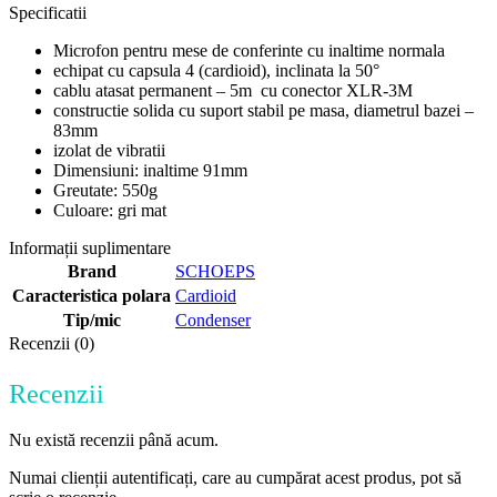
Specificatii
Microfon pentru mese de conferinte cu inaltime normala
echipat cu capsula 4 (cardioid), inclinata la 50°
cablu atasat permanent – 5m cu conector XLR-3M
constructie solida cu suport stabil pe masa, diametrul bazei –
83mm
izolat de vibratii
Dimensiuni: inaltime 91mm
Greutate: 550g
Culoare: gri mat
Informații suplimentare
Brand
SCHOEPS
Caracteristica polara
Cardioid
Tip/mic
Condenser
Recenzii (0)
Recenzii
Nu există recenzii până acum.
Numai clienții autentificați, care au cumpărat acest produs, pot să