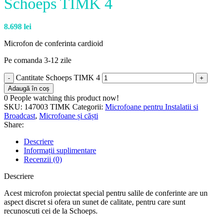
Schoeps TIMK 4
8.698
lei
Microfon de conferinta cardioid
Pe comanda 3-12 zile
Cantitate Schoeps TIMK 4
Adaugă în coș
0
People watching this product now!
SKU:
147003 TIMK
Categorii:
Microfoane pentru Instalatii si
Broadcast
,
Microfoane și căști
Share:
Descriere
Informații suplimentare
Recenzii (0)
Descriere
Acest microfon proiectat special pentru salile de conferinte are un
aspect discret si ofera un sunet de calitate, pentru care sunt
recunoscuti cei de la Schoeps.