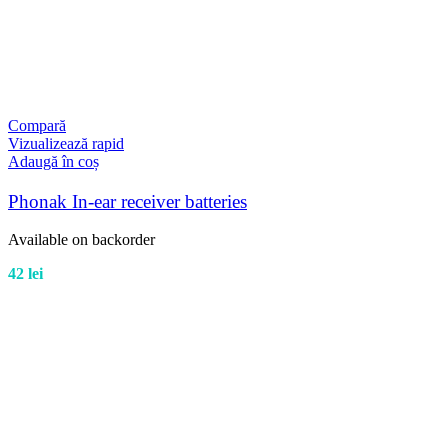
Compară
Vizualizează rapid
Adaugă în coș
Phonak In-ear receiver batteries
Available on backorder
42
lei