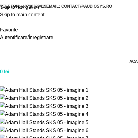
TELEFON:+40728320419
EMAIL: CONTACT@AUDIOSYS.RO
Skip to navigation
Skip to main content
Favorite
Autentificare/Înregistrare
ACA
0
lei