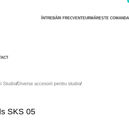
i
i
ÎNTREBĂRI FRECVENTE
URMĂREȘTE COMANDA
TACT
i Studio
Diverse accesorii pentru studio
ds SKS 05