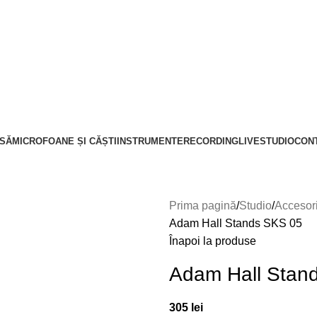
SĂ
MICROFOANE ȘI CĂȘTI
INSTRUMENTE
RECORDING
LIVE
STUDIO
CON
Prima pagină
Studio
Accesori
Adam Hall Stands SKS 05
Înapoi la produse
Adam Hall Stan
305
lei