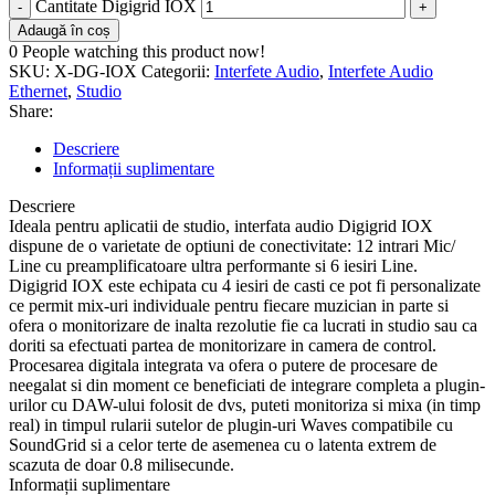
Cantitate Digigrid IOX
Adaugă în coș
0
People watching this product now!
SKU:
X-DG-IOX
Categorii:
Interfete Audio
,
Interfete Audio
Ethernet
,
Studio
Share:
Descriere
Informații suplimentare
Descriere
Ideala pentru aplicatii de studio, interfata audio Digigrid IOX
dispune de o varietate de optiuni de conectivitate: 12 intrari Mic/
Line cu preamplificatoare ultra performante si 6 iesiri Line.
Digigrid IOX este echipata cu 4 iesiri de casti ce pot fi personalizate
ce permit mix-uri individuale pentru fiecare muzician in parte si
ofera o monitorizare de inalta rezolutie fie ca lucrati in studio sau ca
doriti sa efectuati partea de monitorizare in camera de control.
Procesarea digitala integrata va ofera o putere de procesare de
neegalat si din moment ce beneficiati de integrare completa a plugin-
urilor cu DAW-ului folosit de dvs, puteti monitoriza si mixa (in timp
real) in timpul rularii sutelor de plugin-uri Waves compatibile cu
SoundGrid si a celor terte de asemenea cu o latenta extrem de
scazuta de doar 0.8 milisecunde.
Informații suplimentare