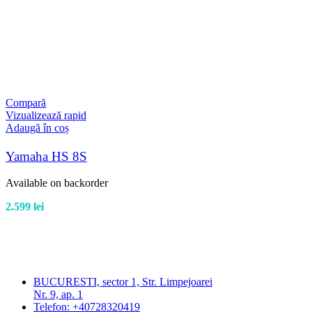
Compară
Vizualizează rapid
Adaugă în coș
Yamaha HS 8S
Available on backorder
2.599
lei
BUCURESTI, sector 1, Str. Limpejoarei
Nr. 9, ap. 1
Telefon: +40728320419