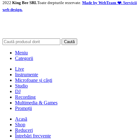
2022
King Bee SRL
Toate drepturile rezervate.
Made by WebTeam ❤️. Servicii
web design.
Caută
Meniu
Categorii
Live
Instrumente
Microfoane și căști
Studio
DJ
Recording
Multimedia & Games
Promoții
Acasă
Shop
Reduceri
Întrebări frecvente