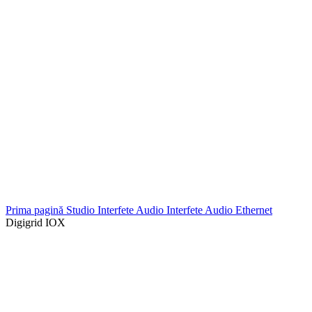
Prima pagină
Studio
Interfete Audio
Interfete Audio Ethernet
Digigrid IOX