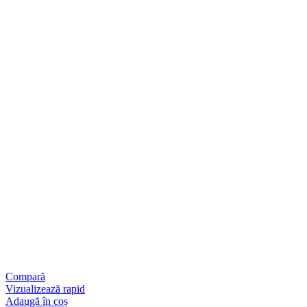
Compară
Vizualizează rapid
Adaugă în coș