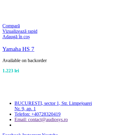
Compară
Vizualizează rapid
Adaugă în coș
Yamaha HS 7
Available on backorder
1.223
lei
BUCURESTI, sector 1, Str. Limpejoarei
Nr. 9, ap. 1
Telefon: +40728320419
Email: contact@audiosys.ro