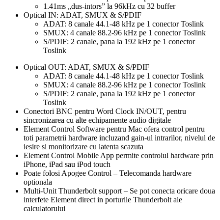
1.41ms „dus-intors” la 96kHz cu 32 buffer
Optical IN: ADAT, SMUX & S/PDIF
ADAT: 8 canale 44.1-48 kHz pe 1 conector Toslink
SMUX: 4 canale 88.2-96 kHz pe 1 conector Toslink
S/PDIF: 2 canale, pana la 192 kHz pe 1 conector
Toslink
Optical OUT: ADAT, SMUX & S/PDIF
ADAT: 8 canale 44.1-48 kHz pe 1 conector Toslink
SMUX: 4 canale 88.2-96 kHz pe 1 conector Toslink
S/PDIF: 2 canale, pana la 192 kHz pe 1 conector
Toslink
Conectori BNC pentru Word Clock IN/OUT, pentru
sincronizarea cu alte echipamente audio digitale
Element Control Software pentru Mac ofera control pentru
toti parametrii hardware incluzand gain-ul intrarilor, nivelul de
iesire si monitorizare cu latenta scazuta
Element Control Mobile App permite controlul hardware prin
iPhone, iPad sau iPod touch
Poate folosi Apogee Control – Telecomanda hardware
optionala
Multi-Unit Thunderbolt support – Se pot conecta oricare doua
interfete Element direct in porturile Thunderbolt ale
calculatorului