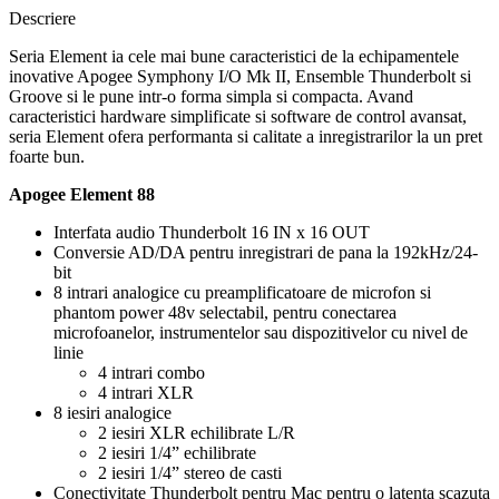
Descriere
Seria Element ia cele mai bune caracteristici de la echipamentele
inovative Apogee Symphony I/O Mk II, Ensemble Thunderbolt si
Groove si le pune intr-o forma simpla si compacta. Avand
caracteristici hardware simplificate si software de control avansat,
seria Element ofera performanta si calitate a inregistrarilor la un pret
foarte bun.
Apogee Element 88
Interfata audio Thunderbolt 16 IN x 16 OUT
Conversie AD/DA pentru inregistrari de pana la 192kHz/24-
bit
8 intrari analogice cu preamplificatoare de microfon si
phantom power 48v selectabil, pentru conectarea
microfoanelor, instrumentelor sau dispozitivelor cu nivel de
linie
4 intrari combo
4 intrari XLR
8 iesiri analogice
2 iesiri XLR echilibrate L/R
2 iesiri 1/4” echilibrate
2 iesiri 1/4” stereo de casti
Conectivitate Thunderbolt pentru Mac pentru o latenta scazuta