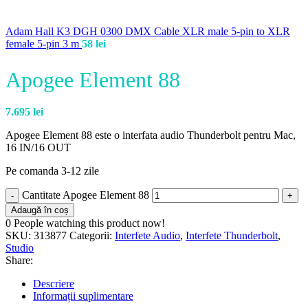
Adam Hall K3 DGH 0300 DMX Cable XLR male 5-pin to XLR
female 5-pin 3 m
58
lei
Apogee Element 88
7.695
lei
Apogee Element 88 este o interfata audio Thunderbolt pentru Mac,
16 IN/16 OUT
Pe comanda 3-12 zile
Cantitate Apogee Element 88
Adaugă în coș
0
People watching this product now!
SKU:
313877
Categorii:
Interfete Audio
,
Interfete Thunderbolt
,
Studio
Share:
Descriere
Informații suplimentare