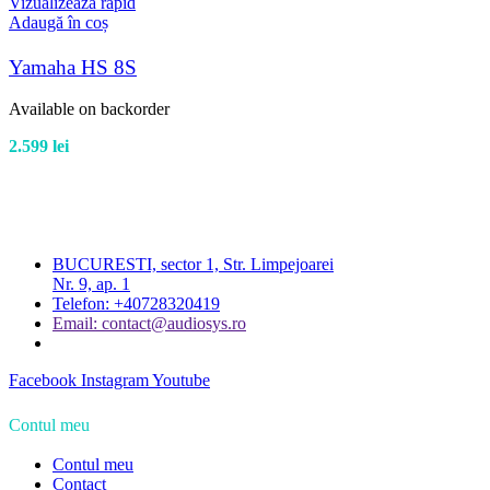
Vizualizează rapid
Adaugă în coș
Yamaha HS 8S
Available on backorder
2.599
lei
BUCURESTI, sector 1, Str. Limpejoarei
Nr. 9, ap. 1
Telefon: +40728320419
Email: contact@audiosys.ro
Facebook
Instagram
Youtube
Contul meu
Contul meu
Contact