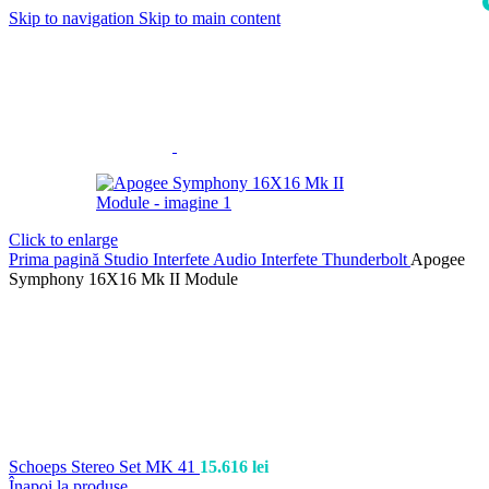
Skip to navigation
Skip to main content
i
Click to enlarge
Prima pagină
Studio
Interfete Audio
Interfete Thunderbolt
Apogee
Symphony 16X16 Mk II Module
Schoeps Stereo Set MK 41
15.616
lei
Înapoi la produse