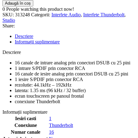
Adaugă în coș
0
People watching this product now!
SKU:
313248
Categorii:
Interfete Audio
,
Interfete Thunderbolt
,
Studio
Share:
Descriere
Informații suplimentare
Descriere
16 canale de intrare analog prin conectori DSUB cu 25 pini
1 intrare S/PDIF prin conector RCA
16 canale de iesire analog prin conectori DSUB cu 25 pini
1 iesire S/PDIF prin conector RCA
rezolutie: 44.1kHz – 192kHz
latenta: 1.35 ms (96 kHz / 32 buffer)
ecran touchscreen pe panoul frontal
conexiune Thunderbolt
Informații suplimentare
Iesiri casti
1
Conexiune
Thunderbolt
Numar canale
16