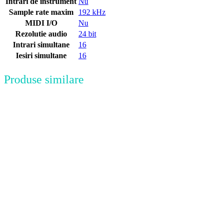
Intrari de instrument
Nu
Sample rate maxim
192 kHz
MIDI I/O
Nu
Rezolutie audio
24 bit
Intrari simultane
16
Iesiri simultane
16
Produse similare