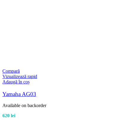
Compară
Vizualizează rapid
Adaugă în coș
Yamaha AG03
Available on backorder
620
lei