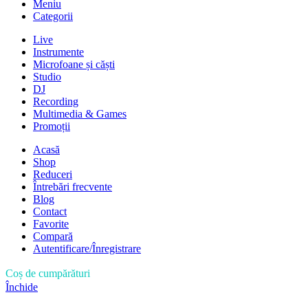
Meniu
Categorii
Live
Instrumente
Microfoane și căști
Studio
DJ
Recording
Multimedia & Games
Promoții
Acasă
Shop
Reduceri
Întrebări frecvente
Blog
Contact
Favorite
Compară
Autentificare/Înregistrare
Coș de cumpărături
Închide