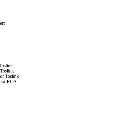
ert
Toslink
 Toslink
or Toslink
ector RCA