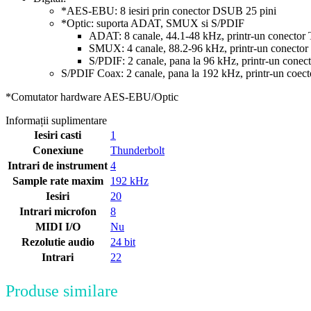
*AES-EBU: 8 iesiri prin conector DSUB 25 pini
*Optic: suporta ADAT, SMUX si S/PDIF
ADAT: 8 canale, 44.1-48 kHz, printr-un conector 
SMUX: 4 canale, 88.2-96 kHz, printr-un conector
S/PDIF: 2 canale, pana la 96 kHz, printr-un conect
S/PDIF Coax: 2 canale, pana la 192 kHz, printr-un coe
*Comutator hardware AES-EBU/Optic
Informații suplimentare
Iesiri casti
1
Conexiune
Thunderbolt
Intrari de instrument
4
Sample rate maxim
192 kHz
Iesiri
20
Intrari microfon
8
MIDI I/O
Nu
Rezolutie audio
24 bit
Intrari
22
Produse similare