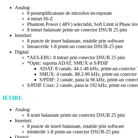
Analog:
8 preamplificatoare de microfon incorporate
4 intrari Hi-Z
Phantom Power ( 48V) selectabil, Soft Limit si Phase inv
8 intrari balansate printr-un conector DSUB 25 pini
Inserturi:
8 puncte de insert balansate, rutabile prin software
Intoarcerile 1-8 printr-un conector DSUB-25 pini
Digital:
*AES-EBU: 8 intrari prin conector DSUB 25 pini
*Optic: suporta ADAT, SMUX si S/PDIF
ADAT: 8 canale, 44.1-48 kHz, printr-un conector 
SMUX: 4 canale, 88.2-96 kHz, printr-un conector
S/PDIF: 2 canale, pana la 96 kHz, printr-un conect
S/PDIF Coax: 2 canale, pana la 192 kHz, printr-un con
IESIRI:
Analog:
8 iesiri balansate printr-un conector DSUB 25 pini
Inserturi:
8 puncte de insert balansate, rutabile prin software
trimiterile 1-8 printr-un conector DSUB-25 pini
Digital: