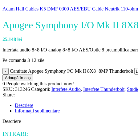
Adam Hall Cables K5 DMF 0300 AES/EBU Cable Neutrik 110-ohm 
Apogee Symphony I/O Mk II 8X
25.148
lei
Interfata audio 8×8 I/O analog 8×8 I/O AES/Optic 8 preamplificatoa
Pe comanda 3-12 zile
Cantitate Apogee Symphony I/O Mk II 8X8+8MP Thunderbolt
Adaugă în coș
0
People watching this product now!
SKU:
313246
Categorii:
Interfete Audio
,
Interfete Thunderbolt
,
Studi
Share:
Descriere
Informații suplimentare
Descriere
INTRARI: