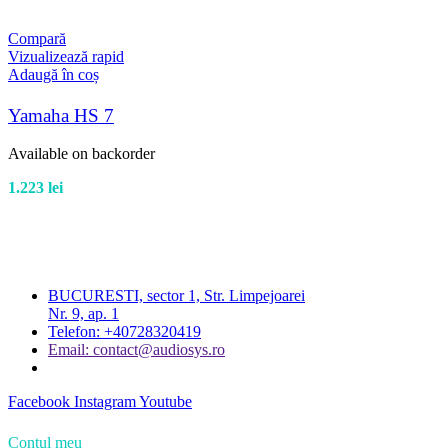
Compară
Vizualizează rapid
Adaugă în coș
Yamaha HS 7
Available on backorder
1.223
lei
BUCURESTI, sector 1, Str. Limpejoarei
Nr. 9, ap. 1
Telefon: +40728320419
Email: contact@audiosys.ro
Facebook
Instagram
Youtube
Contul meu