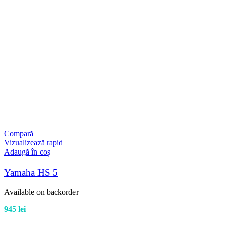
Compară
Vizualizează rapid
Adaugă în coș
Yamaha HS 5
Available on backorder
945
lei