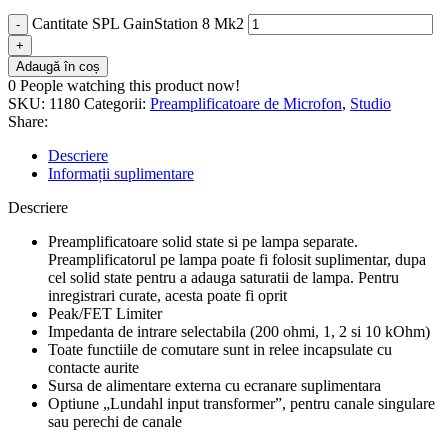
Cantitate SPL GainStation 8 Mk2
Adaugă în coș
0
People watching this product now!
SKU:
1180
Categorii:
Preamplificatoare de Microfon
,
Studio
Share:
Descriere
Informații suplimentare
Descriere
Preamplificatoare solid state si pe lampa separate.
Preamplificatorul pe lampa poate fi folosit suplimentar, dupa
cel solid state pentru a adauga saturatii de lampa. Pentru
inregistrari curate, acesta poate fi oprit
Peak/FET Limiter
Impedanta de intrare selectabila (200 ohmi, 1, 2 si 10 kOhm)
Toate functiile de comutare sunt in relee incapsulate cu
contacte aurite
Sursa de alimentare externa cu ecranare suplimentara
Optiune „Lundahl input transformer”, pentru canale singulare
sau perechi de canale