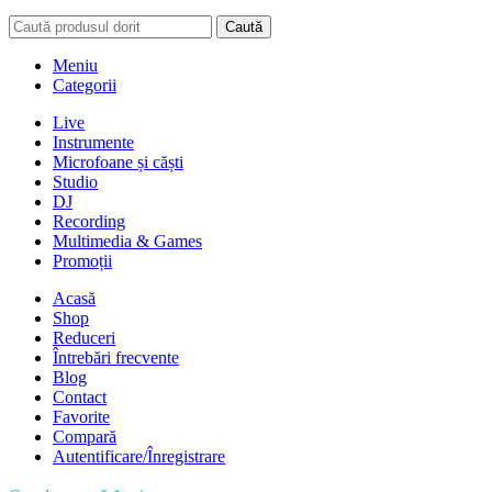
Caută
Meniu
Categorii
Live
Instrumente
Microfoane și căști
Studio
DJ
Recording
Multimedia & Games
Promoții
Acasă
Shop
Reduceri
Întrebări frecvente
Blog
Contact
Favorite
Compară
Autentificare/Înregistrare