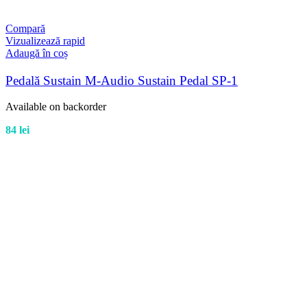
Compară
Vizualizează rapid
Adaugă în coș
Pedală Sustain M-Audio Sustain Pedal SP-1
Available on backorder
84
lei