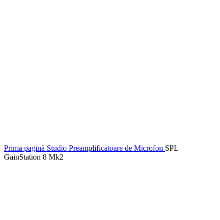
Prima pagină
Studio
Preamplificatoare de Microfon
SPL
GainStation 8 Mk2