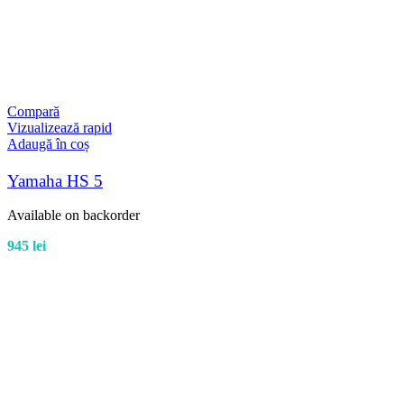
Compară
Vizualizează rapid
Adaugă în coș
Yamaha HS 5
Available on backorder
945
lei