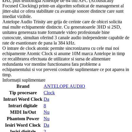
kHz, plus tehnologia Antelope de 64 biti AFC (Acoustically
Focused Clocking) printr-un algoritm sofisticat de management al
jitter-ului ce ofera stabilitate cu avantaje sonore distincte care sunt
imediat vizibile.
Antelope Audio Trinity are grija de cerinte care de obicei solicita
mai multe echipamente distincte. Cu generatoarele 3HD si 2SD,
unitatea genereaza toate formatele video profesionale bine
cunoscute, simultan oferind 3 canale audio independente capabile de
rate de esantionare de pana la 384 kHz.
O intrare de clock atomic permite sincronizarea cu cele mai noi
echipamente Atomic Clock si anume 10M marca Antelope in timp
ce recalibrarea efectuata de utilizator si sursa de alimentare
redundanta vor mentine functionarea fara probleme a
echipamentului si vor preveni costurile suplimentare ce pot aparea in
timp.
Informații suplimentare
Brand
ANTELOPE AUDIO
Tip procesare
Clock
Intrari Word Clock
Da
Intrari digitale
8
MIDI In/Out
Nu
Phantom Power
Nu
Iesiri Word Clock
Da
Iesiri digitale
2