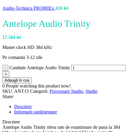
Audio-Technica PRO8HEx
426
lei
Antelope Audio Trinity
17.584
lei
Master clock HD 384 kHz
Pe comanda 3-12 zile
Cantitate Antelope Audio Trinity
Adaugă în coș
0
People watching this product now!
SKU:
ANT15
Categorii:
Procesoare Studio
,
Studio
Share:
Descriere
Informații suplimentare
Descriere
Antelope Audio Trinity ofera rate de esantionare de pana la 384