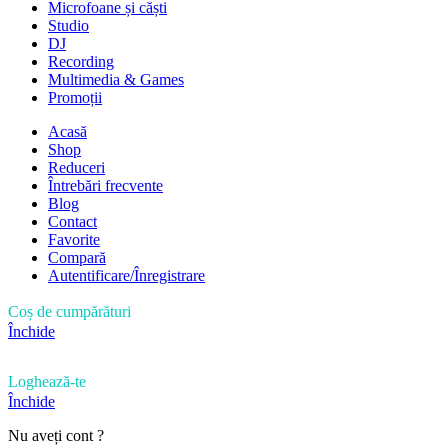
Microfoane și căști
Studio
DJ
Recording
Multimedia & Games
Promoții
Acasă
Shop
Reduceri
Întrebări frecvente
Blog
Contact
Favorite
Compară
Autentificare/Înregistrare
Coș de cumpărături
Închide
Loghează-te
Închide
Nu aveți cont ?