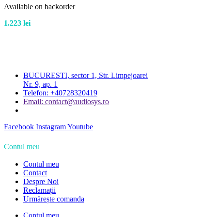
Available on backorder
1.223
lei
BUCURESTI, sector 1, Str. Limpejoarei
Nr. 9, ap. 1
Telefon: +40728320419
Email: contact@audiosys.ro
Facebook
Instagram
Youtube
Contul meu
Contul meu
Contact
Despre Noi
Reclamații
Urmărește comanda
Contul meu