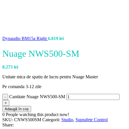
Dynaudio BM15a Right
6.819
lei
Nuage NWS500-SM
8.273
lei
Unitate mica de spatiu de lucru pentru Nuage Master
Pe comanda 3-12 zile
Cantitate Nuage NWS500-SM
Adaugă în coș
0
People watching this product now!
SKU:
CNWS500SM
Categorii:
Studio
,
Suprafete Control
Share: