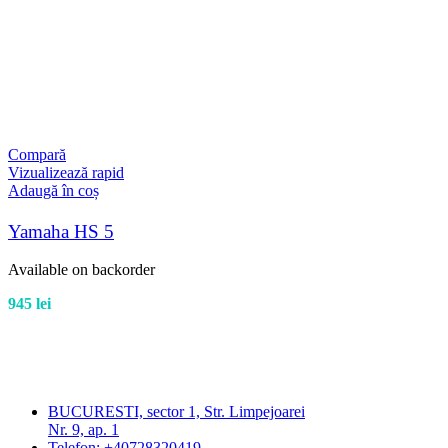
Compară
Vizualizează rapid
Adaugă în coș
Yamaha HS 5
Available on backorder
945
lei
BUCURESTI, sector 1, Str. Limpejoarei
Nr. 9, ap. 1
Telefon: +40728320419