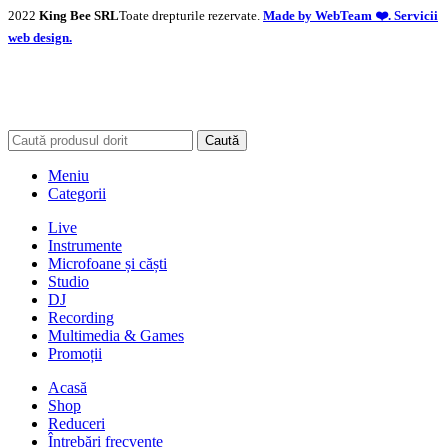
2022
King Bee SRL
Toate drepturile rezervate.
Made by WebTeam ❤️. Servicii
web design.
Caută
Meniu
Categorii
Live
Instrumente
Microfoane și căști
Studio
DJ
Recording
Multimedia & Games
Promoții
Acasă
Shop
Reduceri
Întrebări frecvente