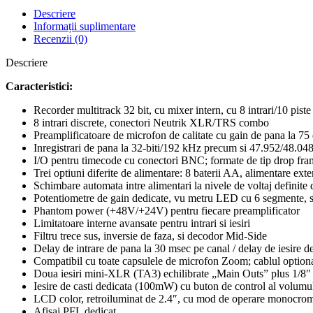
Descriere
Informații suplimentare
Recenzii (0)
Descriere
Caracteristici:
Recorder multitrack 32 bit, cu mixer intern, cu 8 intrari/10 piste
8 intrari discrete, conectori Neutrik XLR/TRS combo
Preamplificatoare de microfon de calitate cu gain de pana la 75 
Inregistrari de pana la 32-biti/192 kHz precum si 47.952/48.0
I/O pentru timecode cu conectori BNC; formate de tip drop fr
Trei optiuni diferite de alimentare: 8 baterii AA, alimentare 
Schimbare automata intre alimentari la nivele de voltaj definite d
Potentiometre de gain dedicate, vu metru LED cu 6 segmente, s
Phantom power (+48V/+24V) pentru fiecare preamplificator
Limitatoare interne avansate pentru intrari si iesiri
Filtru trece sus, inversie de faza, si decodor Mid-Side
Delay de intrare de pana la 30 msec pe canal / delay de iesire de
Compatibil cu toate capsulele de microfon Zoom; cablul optional
Doua iesiri mini-XLR (TA3) echilibrate „Main Outs” plus 1/8″
Iesire de casti dedicata (100mW) cu buton de control al volumul
LCD color, retroiluminat de 2.4″, cu mod de operare monocro
Afisaj PFL dedicat