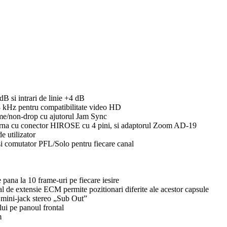
dB si intrari de linie +4 dB
48 kHz pentru compatibilitate video HD
ame/non-drop cu ajutorul Jam Sync
externa cu conector HIROSE cu 4 pini, si adaptorul Zoom AD-19
e utilizator
i comutator PFL/Solo pentru fiecare canal
 pana la 10 frame-uri pe fiecare iesire
 de extensie ECM permite pozitionari diferite ale acestor capsule
 mini-jack stereo „Sub Out”
ui pe panoul frontal
m