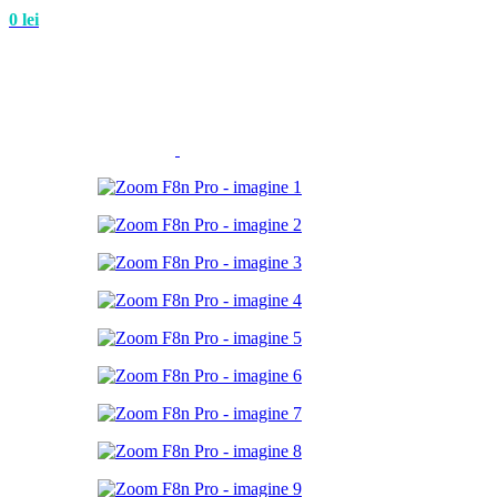
0
lei