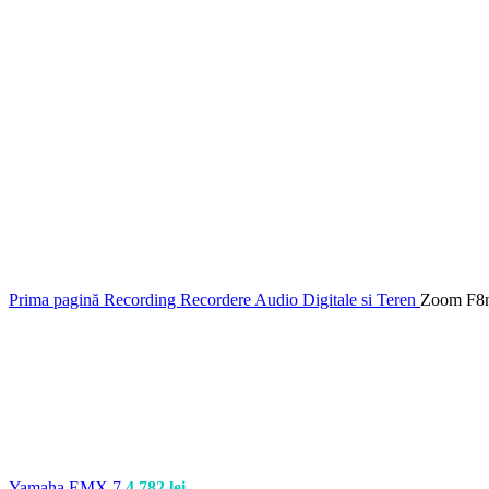
Prima pagină
Recording
Recordere Audio Digitale si Teren
Zoom F8n
Yamaha EMX 7
4.782
lei