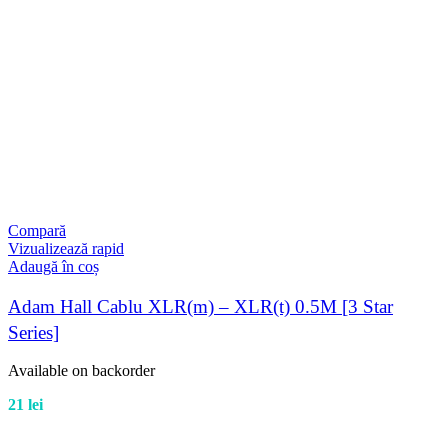
Compară
Vizualizează rapid
Adaugă în coș
Adam Hall Cablu XLR(m) – XLR(t) 0.5M [3 Star
Series]
Available on backorder
21
lei