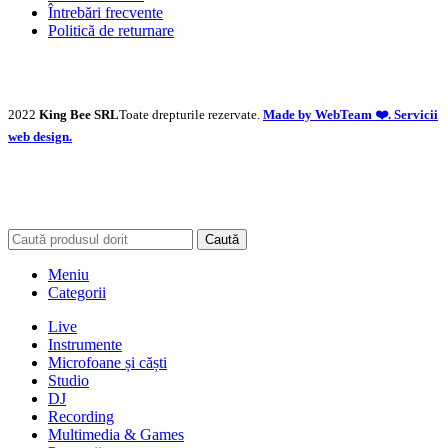
Întrebări frecvente
Politică de returnare
2022
King Bee SRL
Toate drepturile rezervate.
Made by WebTeam ❤️. Servicii
web design.
Caută
Meniu
Categorii
Live
Instrumente
Microfoane și căști
Studio
DJ
Recording
Multimedia & Games