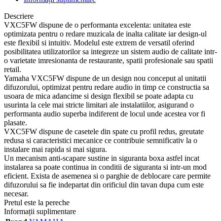
Descriere
VXC5FW dispune de o performanta excelenta: unitatea este
optimizata pentru o redare muzicala de inalta calitate iar design-ul
este flexibil si intuitiv. Modelul este extrem de versatil oferind
posibilitatea utilizatorilor sa integreze un sistem audio de calitate intr-
o varietate imresionanta de restaurante, spatii profesionale sau spatii
retail.
Yamaha VXC5FW dispune de un design nou conceput al unitatii
difuzorului, optimizat pentru redare audio in timp ce constructia sa
usoara de mica adancime si design flexibil se poate adapta cu
usurinta la cele mai stricte limitari ale instalatiilor, asigurand o
performanta audio superba indiferent de locul unde acestea vor fi
plasate.
VXC5FW dispune de casetele din spate cu profil redus, greutate
redusa si caracteristici mecanice ce contribuie semnificativ la o
instalare mai rapida si mai sigura.
Un mecanism anti-scapare sustine in siguranta boxa astfel incat
instalarea sa poate continua in conditii de siguranta si intr-un mod
eficient. Exista de asemenea si o parghie de deblocare care permite
difuzorului sa fie indepartat din orificiul din tavan dupa cum este
necesar.
Pretul este la pereche
Informații suplimentare