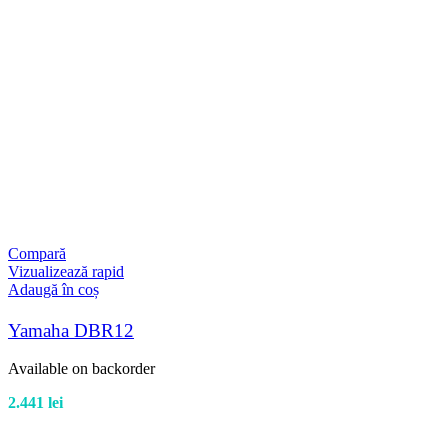
Compară
Vizualizează rapid
Adaugă în coș
Yamaha DBR12
Available on backorder
2.441
lei