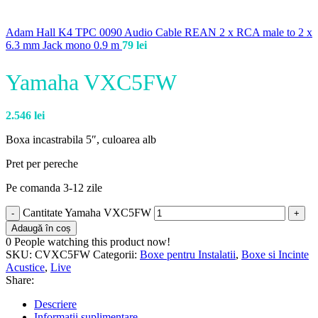
Adam Hall K4 TPC 0090 Audio Cable REAN 2 x RCA male to 2 x
6.3 mm Jack mono 0.9 m
79
lei
Yamaha VXC5FW
2.546
lei
Boxa incastrabila 5″, culoarea alb
Pret per pereche
Pe comanda 3-12 zile
Cantitate Yamaha VXC5FW
Adaugă în coș
0
People watching this product now!
SKU:
CVXC5FW
Categorii:
Boxe pentru Instalatii
,
Boxe si Incinte
Acustice
,
Live
Share:
Descriere
Informații suplimentare