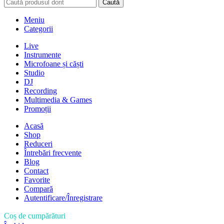
Caută
Meniu
Categorii
Live
Instrumente
Microfoane și căști
Studio
DJ
Recording
Multimedia & Games
Promoții
Acasă
Shop
Reduceri
Întrebări frecvente
Blog
Contact
Favorite
Compară
Autentificare/Înregistrare
Coș de cumpărături