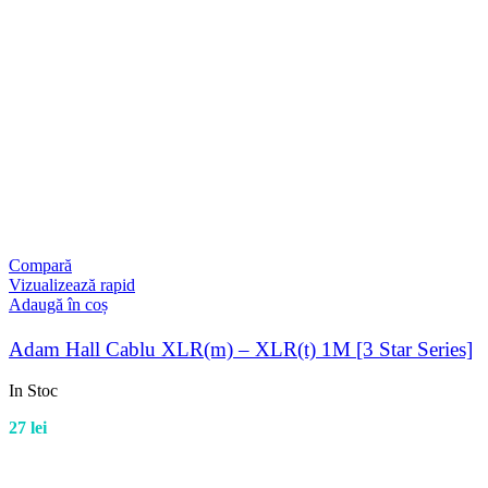
Compară
Vizualizează rapid
Adaugă în coș
Adam Hall Cablu XLR(m) – XLR(t) 1M [3 Star Series]
In Stoc
27
lei