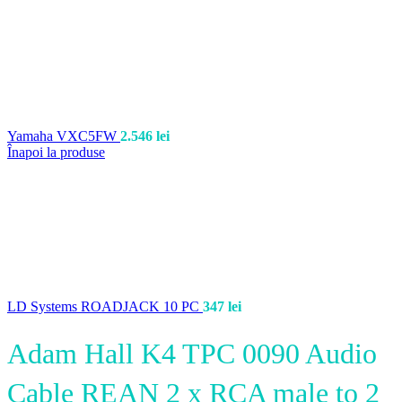
Yamaha VXC5FW
2.546
lei
Înapoi la produse
LD Systems ROADJACK 10 PC
347
lei
Adam Hall K4 TPC 0090 Audio
Cable REAN 2 x RCA male to 2