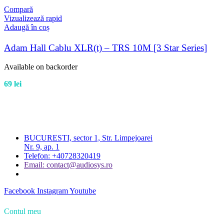
Compară
Vizualizează rapid
Adaugă în coș
Adam Hall Cablu XLR(t) – TRS 10M [3 Star Series]
Available on backorder
69
lei
BUCURESTI, sector 1, Str. Limpejoarei
Nr. 9, ap. 1
Telefon: +40728320419
Email: contact@audiosys.ro
Facebook
Instagram
Youtube
Contul meu