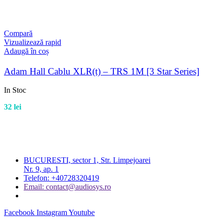
Compară
Vizualizează rapid
Adaugă în coș
Adam Hall Cablu XLR(t) – TRS 1M [3 Star Series]
In Stoc
32
lei
BUCURESTI, sector 1, Str. Limpejoarei
Nr. 9, ap. 1
Telefon: +40728320419
Email: contact@audiosys.ro
Facebook
Instagram
Youtube