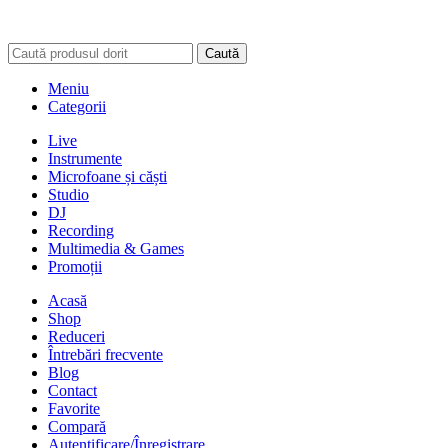
Caută
Meniu
Categorii
Live
Instrumente
Microfoane și căști
Studio
DJ
Recording
Multimedia & Games
Promoții
Acasă
Shop
Reduceri
Întrebări frecvente
Blog
Contact
Favorite
Compară
Autentificare/Înregistrare