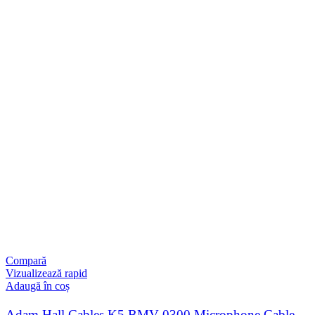
Compară
Vizualizează rapid
Adaugă în coș
Adam Hall Cables K5 BMV 0300 Microphone Cable