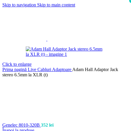
Skip to navigation
Skip to main content
i
Click to enlarge
Prima pagină
Live
Cabluri
Adaptoare
Adam Hall Adaptor Jack
stereo 6.5mm la XLR (t)
Genelec 8010-320B
352
lei
Înapoi la produse