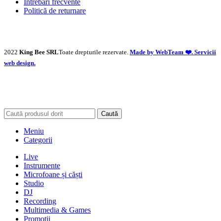
Întrebări frecvente
Politică de returnare
2022
King Bee SRL
Toate drepturile rezervate.
Made by WebTeam ❤️. Servicii
web design.
Caută
Meniu
Categorii
Live
Instrumente
Microfoane și căști
Studio
DJ
Recording
Multimedia & Games
Promoții