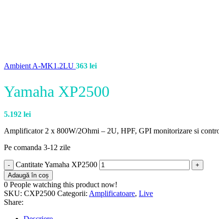
Ambient A-MK1.2LU
363
lei
Yamaha XP2500
5.192
lei
Amplificator 2 x 800W/2Ohmi – 2U, HPF, GPI monitorizare si contr
Pe comanda 3-12 zile
Cantitate Yamaha XP2500
Adaugă în coș
0
People watching this product now!
SKU:
CXP2500
Categorii:
Amplificatoare
,
Live
Share:
Descriere