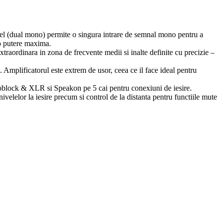
lel (dual mono) permite o singura intrare de semnal mono pentru a
 o putere maxima.
traordinara in zona de frecvente medii si inalte definite cu precizie –
Amplificatorul este extrem de usor, ceea ce il face ideal pentru
uroblock & XLR si Speakon pe 5 cai pentru conexiuni de iesire.
elelor la iesire precum si control de la distanta pentru functiile mute