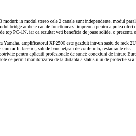
 3 moduri: in modul stereo cele 2 canale sunt independente, modul para
 modul bridge ambele canale functioneaza impreuna pentru a putea oferi
top PC-1N, iar ca rezultat veti beneficia de joase solide, o prezenta ex
.
ca Yamaha, amplificatorul XP2500 este gazduit intr-un sasiu de rack 2U. 
ie cum ar fi: biserici, sali de banchet,sali de conferinta, restaurante etc.
potrivite pentru aplicatii profesionale de sunet: conexiuni de intrare E
 permit monitorizarea de la distanta a status-ului de protectie si a niv