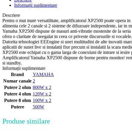
Informații suplimentare
Descriere
Pentru o mai mare versatilitate, amplificatorul XP2500 poate opera in
alimenta cele 2 canale si 2 sisteme de difuzoare independente, iar in
Yamaha XP2500 dispune de masuri anti-vibratie mostenite de la seria de 
ofera o claritate de neegalat in ceea ce priveste discursurile si vocalele
Datorita tehnologiei EEEngine si unei multitudini de alte inovatii mar
aplicatii de sunet live si instalatii fixe precum si instalatii la scara med
XP2500 este echipat cu o gama larga de conexiuni de intrare si iesire 
Amplificatorul Yamaha XP2500 dispune de borne pentru monitor/ remote ce
si standby.
Informații suplimentare
Brand
YAMAHA
Numar canale
2
Putere 2 ohm
800W x 2
Putere 4 ohm
120W x 2
Putere 8 ohm
100W x 2
Putere
500W
Produse similare