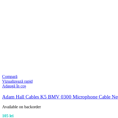
Compară
Vizualizează rapid
Adaugă în coș
Adam Hall Cables K5 BMV 0300 Microphone Cable Neut
Available on backorder
105
lei