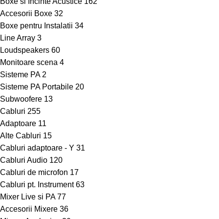
Boxe si Incinte Acustice
162
Accesorii Boxe
32
Boxe pentru Instalatii
34
Line Array
3
Loudspeakers
60
Monitoare scena
4
Sisteme PA
2
Sisteme PA Portabile
20
Subwoofere
13
Cabluri
255
Adaptoare
11
Alte Cabluri
15
Cabluri adaptoare - Y
31
Cabluri Audio
120
Cabluri de microfon
17
Cabluri pt. Instrument
63
Mixer Live si PA
77
Accesorii Mixere
36