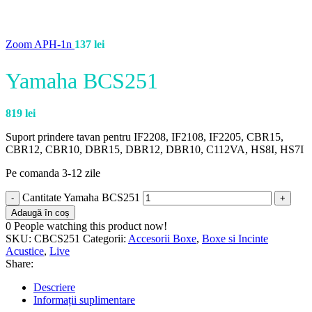
Zoom APH-1n
137
lei
Yamaha BCS251
819
lei
Suport prindere tavan pentru IF2208, IF2108, IF2205, CBR15,
CBR12, CBR10, DBR15, DBR12, DBR10, C112VA, HS8I, HS7I
Pe comanda 3-12 zile
Cantitate Yamaha BCS251
Adaugă în coș
0
People watching this product now!
SKU:
CBCS251
Categorii:
Accesorii Boxe
,
Boxe si Incinte
Acustice
,
Live
Share:
Descriere
Informații suplimentare