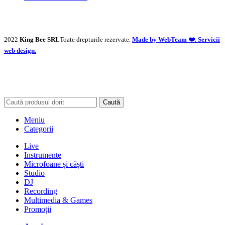
2022
King Bee SRL
Toate drepturile rezervate.
Made by WebTeam ❤️. Servicii
web design.
Caută
Meniu
Categorii
Live
Instrumente
Microfoane și căști
Studio
DJ
Recording
Multimedia & Games
Promoții