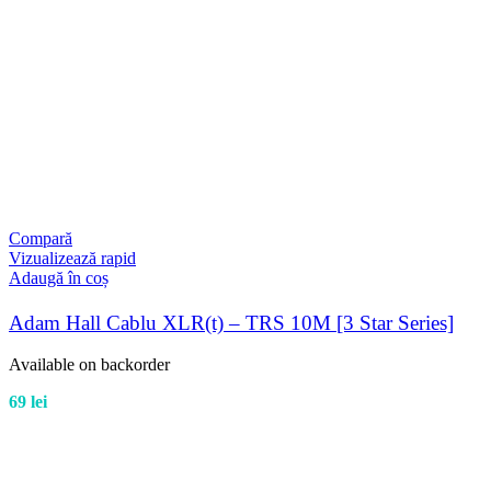
Compară
Vizualizează rapid
Adaugă în coș
Adam Hall Cablu XLR(t) – TRS 10M [3 Star Series]
Available on backorder
69
lei