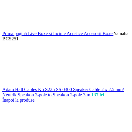
Prima pagină
Live
Boxe si Incinte Acustice
Accesorii Boxe
Yamaha
BCS251
Adam Hall Cables K5 S225 SS 0300 Speaker Cable 2 x 2.5 mm²
Neutrik Speakon 2-pole to Speakon 2-pole 3 m
137
lei
Înapoi la produse