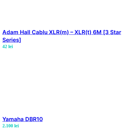
Adam Hall Cablu XLR(m) – XLR(t) 6M [3 Star
Series]
42
lei
Yamaha DBR10
2.100
lei