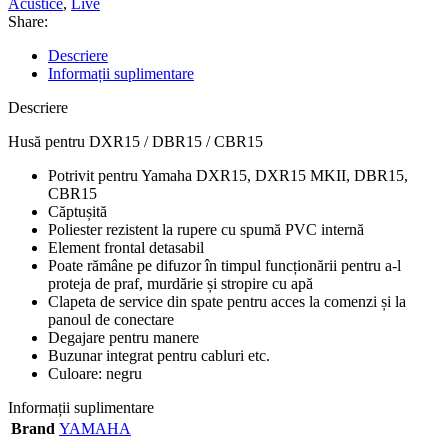
Acustice
,
Live
Share:
Descriere
Informații suplimentare
Descriere
Husă pentru DXR15 / DBR15 / CBR15
Potrivit pentru Yamaha DXR15, DXR15 MKII, DBR15,
CBR15
Căptușită
Poliester rezistent la rupere cu spumă PVC internă
Element frontal detasabil
Poate rămâne pe difuzor în timpul funcționării pentru a-l
proteja de praf, murdărie și stropire cu apă
Clapeta de service din spate pentru acces la comenzi și la
panoul de conectare
Degajare pentru manere
Buzunar integrat pentru cabluri etc.
Culoare: negru
Informații suplimentare
Brand
YAMAHA