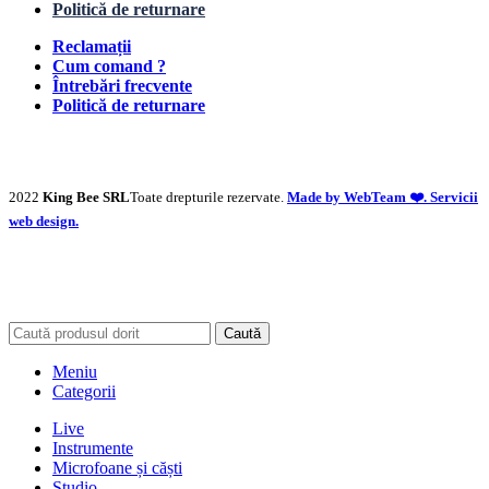
Politică de returnare
Reclamații
Cum comand ?
Întrebări frecvente
Politică de returnare
2022
King Bee SRL
Toate drepturile rezervate.
Made by WebTeam ❤️. Servicii
web design.
Caută
Meniu
Categorii
Live
Instrumente
Microfoane și căști
Studio