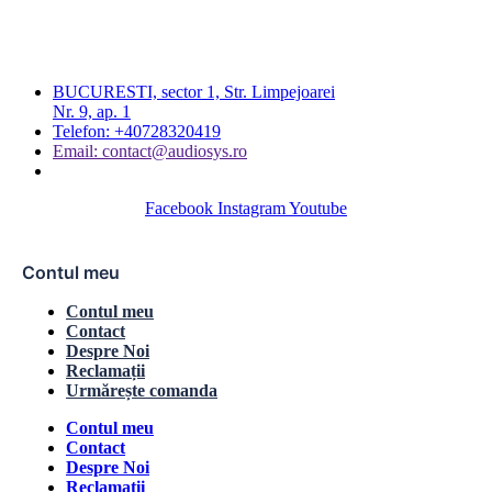
BUCURESTI, sector 1, Str. Limpejoarei
Nr. 9, ap. 1
Telefon: +40728320419
Email: contact@audiosys.ro
Facebook
Instagram
Youtube
Contul meu
Contul meu
Contact
Despre Noi
Reclamații
Urmărește comanda
Contul meu
Contact
Despre Noi
Reclamații