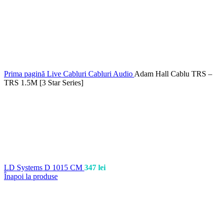
Prima pagină
Live
Cabluri
Cabluri Audio
Adam Hall Cablu TRS –
TRS 1.5M [3 Star Series]
LD Systems D 1015 CM
347
lei
Înapoi la produse