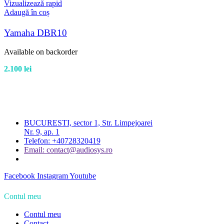
Vizualizează rapid
Adaugă în coș
Yamaha DBR10
Available on backorder
2.100
lei
BUCURESTI, sector 1, Str. Limpejoarei
Nr. 9, ap. 1
Telefon: +40728320419
Email: contact@audiosys.ro
Facebook
Instagram
Youtube
Contul meu
Contul meu
Contact