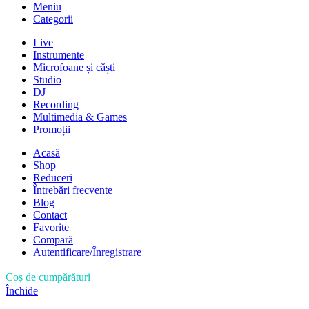
Meniu
Categorii
Live
Instrumente
Microfoane și căști
Studio
DJ
Recording
Multimedia & Games
Promoții
Acasă
Shop
Reduceri
Întrebări frecvente
Blog
Contact
Favorite
Compară
Autentificare/Înregistrare
Coș de cumpărături
Închide