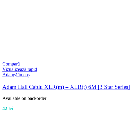
Compară
Vizualizează rapid
Adaugă în coș
Adam Hall Cablu XLR(m) – XLR(t) 6M [3 Star Series]
Available on backorder
42
lei