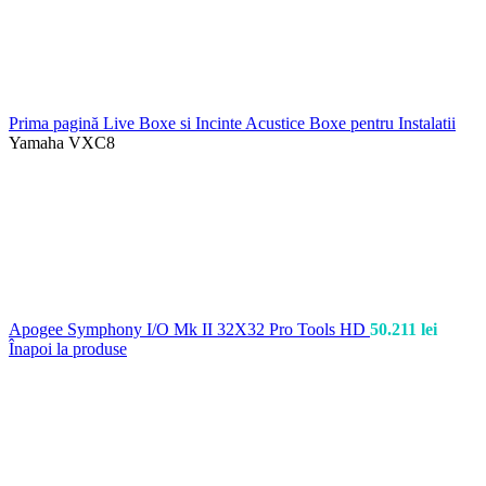
Prima pagină
Live
Boxe si Incinte Acustice
Boxe pentru Instalatii
Yamaha VXC8
Apogee Symphony I/O Mk II 32X32 Pro Tools HD
50.211
lei
Înapoi la produse