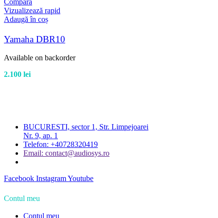
Compară
Vizualizează rapid
Adaugă în coș
Yamaha DBR10
Available on backorder
2.100
lei
BUCURESTI, sector 1, Str. Limpejoarei
Nr. 9, ap. 1
Telefon: +40728320419
Email: contact@audiosys.ro
Facebook
Instagram
Youtube
Contul meu
Contul meu