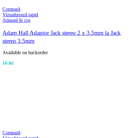
Compară
Vizualizează rapid
Adaugă în coș
Adam Hall Adaptor Jack stereo 2 x 3.5mm la Jack
stereo 3.5mm
Available on backorder
16
lei
Compară