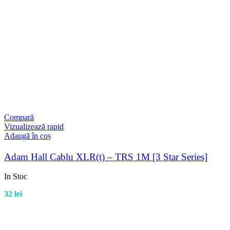
Compară
Vizualizează rapid
Adaugă în coș
Adam Hall Cablu XLR(t) – TRS 1M [3 Star Series]
In Stoc
32
lei