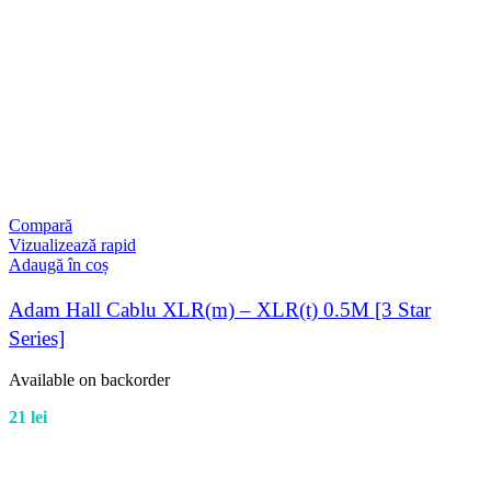
Compară
Vizualizează rapid
Adaugă în coș
Adam Hall Cablu XLR(m) – XLR(t) 0.5M [3 Star
Series]
Available on backorder
21
lei