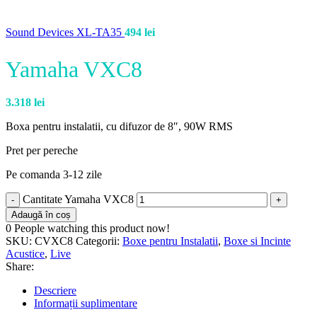
Sound Devices XL-TA35
494
lei
Yamaha VXC8
3.318
lei
Boxa pentru instalatii, cu difuzor de 8″, 90W RMS
Pret per pereche
Pe comanda 3-12 zile
Cantitate Yamaha VXC8
Adaugă în coș
0
People watching this product now!
SKU:
CVXC8
Categorii:
Boxe pentru Instalatii
,
Boxe si Incinte
Acustice
,
Live
Share:
Descriere
Informații suplimentare