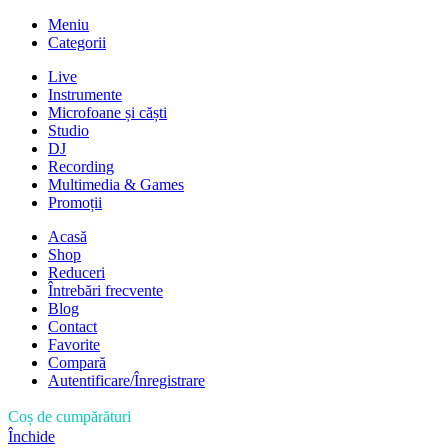
Meniu
Categorii
Live
Instrumente
Microfoane și căști
Studio
DJ
Recording
Multimedia & Games
Promoții
Acasă
Shop
Reduceri
Întrebări frecvente
Blog
Contact
Favorite
Compară
Autentificare/Înregistrare
Coș de cumpărături
Închide