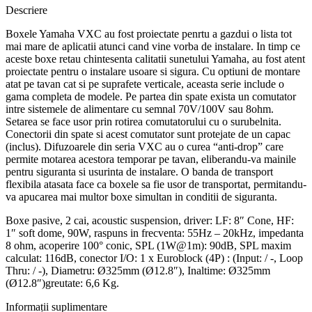
Descriere
Boxele Yamaha VXC au fost proiectate penrtu a gazdui o lista tot
mai mare de aplicatii atunci cand vine vorba de instalare. In timp ce
aceste boxe retau chintesenta calitatii sunetului Yamaha, au fost atent
proiectate pentru o instalare usoare si sigura. Cu optiuni de montare
atat pe tavan cat si pe suprafete verticale, aceasta serie include o
gama completa de modele. Pe partea din spate exista un comutator
intre sistemele de alimentare cu semnal 70V/100V sau 8ohm.
Setarea se face usor prin rotirea comutatorului cu o surubelnita.
Conectorii din spate si acest comutator sunt protejate de un capac
(inclus). Difuzoarele din seria VXC au o curea “anti-drop” care
permite motarea acestora temporar pe tavan, eliberandu-va mainile
pentru siguranta si usurinta de instalare. O banda de transport
flexibila atasata face ca boxele sa fie usor de transportat, permitandu-
va apucarea mai multor boxe simultan in conditii de siguranta.
Boxe pasive, 2 cai, acoustic suspension, driver: LF: 8″ Cone, HF:
1″ soft dome, 90W, raspuns in frecventa: 55Hz – 20kHz, impedanta
8 ohm, acoperire 100° conic, SPL (1W@1m): 90dB, SPL maxim
calculat: 116dB, conector I/O: 1 x Euroblock (4P) : (Input: / -, Loop
Thru: / -), Diametru: Ø325mm (Ø12.8″), Inaltime: Ø325mm
(Ø12.8″)greutate: 6,6 Kg.
Informații suplimentare