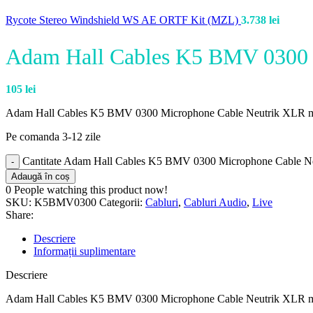
Rycote Stereo Windshield WS AE ORTF Kit (MZL)
3.738
lei
Adam Hall Cables K5 BMV 0300 M
105
lei
Adam Hall Cables K5 BMV 0300 Microphone Cable Neutrik XLR mal
Pe comanda 3-12 zile
Cantitate Adam Hall Cables K5 BMV 0300 Microphone Cable Ne
Adaugă în coș
0
People watching this product now!
SKU:
K5BMV0300
Categorii:
Cabluri
,
Cabluri Audio
,
Live
Share:
Descriere
Informații suplimentare
Descriere
Adam Hall Cables K5 BMV 0300 Microphone Cable Neutrik XLR mal