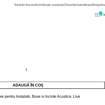
cinte Acustice
Boxe pentru Instalatii
Yamaha VXS5W
Întrebări frecvente
Urmărește comanda
Favorite
Autentificare/Înregistra
0
0
l
W
ADAUGĂ ÎN COȘ
e pentru Instalatii
,
Boxe si Incinte Acustice
,
Live