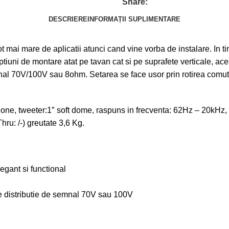
Share:
DESCRIERE
INFORMAȚII SUPLIMENTARE
 mai mare de aplicatii atunci cand vine vorba de instalare. In t
 optiuni de montare atat pe tavan cat si pe suprafete verticale,
al 70V/100V sau 8ohm. Setarea se face usor prin rotirea comutat
5″ Cone, tweeter:1″ soft dome, raspuns in frecventa: 62Hz – 2
hru: /-) greutate 3,6 Kg.
egant si functional
e distributie de semnal 70V sau 100V