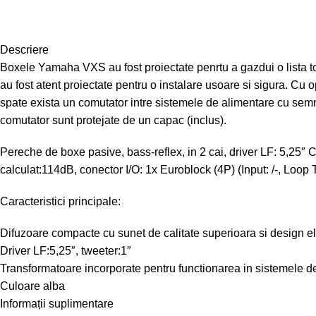
Descriere
Boxele Yamaha VXS au fost proiectate penrtu a gazdui o lista tot
au fost atent proiectate pentru o instalare usoare si sigura. Cu
spate exista un comutator intre sistemele de alimentare cu semn
comutator sunt protejate de un capac (inclus).
Pereche de boxe pasive, bass-reflex, in 2 cai, driver LF: 5,2
calculat:114dB, conector I/O: 1x Euroblock (4P) (Input: /-, Loop T
Caracteristici principale:
Difuzoare compacte cu sunet de calitate superioara si design el
Driver LF:5,25″, tweeter:1″
Transformatoare incorporate pentru functionarea in sistemele d
Culoare alba
Informații suplimentare