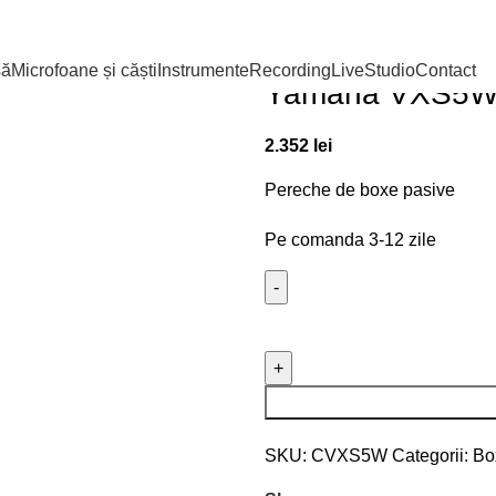
Prima pagină
Live
Boxe si In
Înapoi la produse
să
Microfoane și căști
Instrumente
Recording
Live
Studio
Contact
Yamaha VXS5
2.352
lei
Pereche de boxe pasive
Pe comanda 3-12 zile
SKU:
CVXS5W
Categorii:
Box