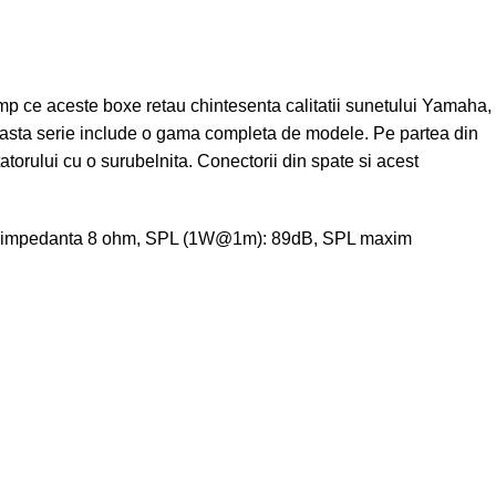
imp ce aceste boxe retau chintesenta calitatii sunetului Yamaha,
 aceasta serie include o gama completa de modele. Pe partea din
orului cu o surubelnita. Conectorii din spate si acest
0kHz, impedanta 8 ohm, SPL (1W@1m): 89dB, SPL maxim