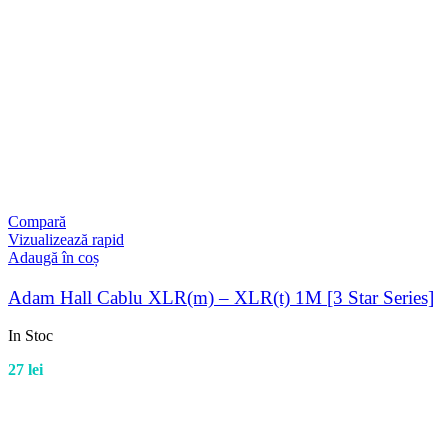
Compară
Vizualizează rapid
Adaugă în coș
Adam Hall Cablu XLR(m) – XLR(t) 1M [3 Star Series]
In Stoc
27
lei