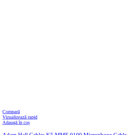
Compară
Vizualizează rapid
Adaugă în coș
Adam Hall Cables K5 MMF 0100 Microphone Cable