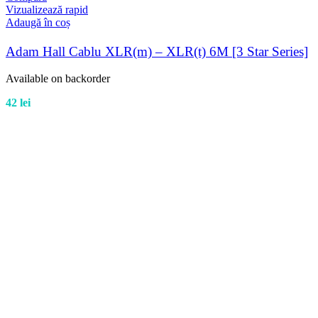
Vizualizează rapid
Adaugă în coș
Adam Hall Cablu XLR(m) – XLR(t) 6M [3 Star Series]
Available on backorder
42
lei