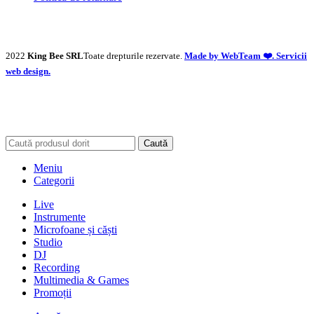
2022
King Bee SRL
Toate drepturile rezervate.
Made by WebTeam ❤️. Servicii
web design.
Caută
Meniu
Categorii
Live
Instrumente
Microfoane și căști
Studio
DJ
Recording
Multimedia & Games
Promoții