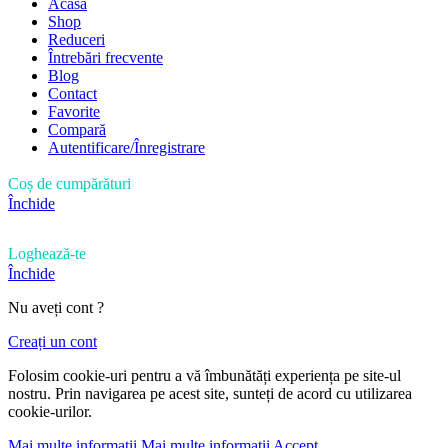
Acasă
Shop
Reduceri
Întrebări frecvente
Blog
Contact
Favorite
Compară
Autentificare/Înregistrare
Coș de cumpărături
Închide
Loghează-te
Închide
Nu aveți cont ?
Creați un cont
Folosim cookie-uri pentru a vă îmbunătăți experiența pe site-ul
nostru. Prin navigarea pe acest site, sunteți de acord cu utilizarea
cookie-urilor.
Mai multe informații
Mai multe informații
Accept