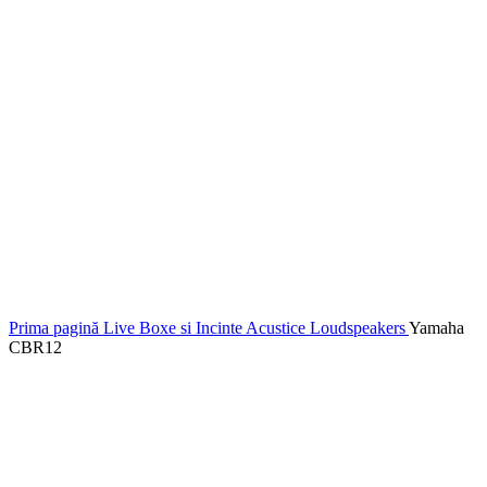
Prima pagină
Live
Boxe si Incinte Acustice
Loudspeakers
Yamaha
CBR12