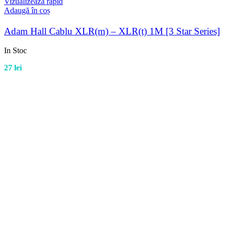
Vizualizează rapid
Adaugă în coș
Adam Hall Cablu XLR(m) – XLR(t) 1M [3 Star Series]
In Stoc
27
lei