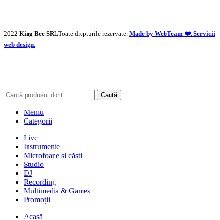
2022
King Bee SRL
Toate drepturile rezervate.
Made by WebTeam ❤️. Servicii
web design.
Caută
Meniu
Categorii
Live
Instrumente
Microfoane și căști
Studio
DJ
Recording
Multimedia & Games
Promoții
Acasă