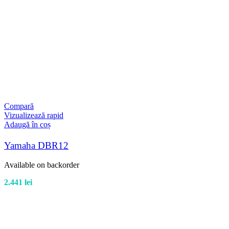
Compară
Vizualizează rapid
Adaugă în coș
Yamaha DBR12
Available on backorder
2.441
lei