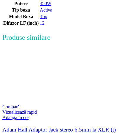
Putere
350W
Tip boxa
Activa
Model Boxa
Top
Difuzor LF (inch)
12
Produse similare
Compară
Vizualizează rapid
Adaugă în coș
Adam Hall Adaptor Jack stereo 6.5mm la XLR (t)