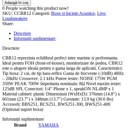
Adaugă în coș
0
People watching this product now!
SKU:
CCBR12
Categorii:
Boxe si Incinte Acustice
,
Live
,
Loudspeakers
Share:
Descriere
Informații suplimentare
Descriere
CBR12 reprezinta echilibrul perfect intre marime si performanta.
Ideal pentru FOH (front-of-house), monitorizare de podea, CBR12
este o alegere ideala pentru o gama larga de aplicatii. Caracteristici:
Tip boxa: 2 cai, de tip bass-reflex Gama de frecvente (-10dB) 48Hz
– 20kHz Crossover: 2.1 kHz Putere iesire: NOISE 175W PGM
350W PEAK 700W Impedanta nominala: 8Ω Nivel maxim iesire:
125dB SPL Conectori: 1/4″ Phone x 1, speakON NL4MP x 1
Material cabinet: plastic Dimensiuni (WxHxD): 376mm (14.8″) x
601mm (23.7″) x 348mm (13.7″) Greutate: 13.9 kg (30.6 lbs)
Accesorii: BBS251, BCS251, BWS251-300, BWS251-400
(Optional suport boxa)
Informații suplimentare
Brand
YAMAHA