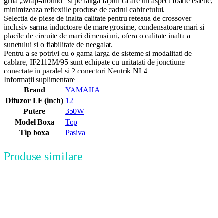
grila „wrap-around” si pe langa faptul ca are un aspect foarte estetic,
minimizeaza reflexiile produse de cadrul cabinetului.
Selectia de piese de inalta calitate pentru reteaua de crossover
inclusiv sarma inductoare de mare grosime, condensatoare mari si
placile de circuite de mari dimensiuni, ofera o calitate inalta a
sunetului si o fiabilitate de neegalat.
Pentru a se potrivi cu o gama larga de sisteme si modalitati de
cablare, IF2112M/95 sunt echipate cu unitatati de jonctiune
conectate in paralel si 2 conectori Neutrik NL4.
Informații suplimentare
Brand
YAMAHA
Difuzor LF (inch)
12
Putere
350W
Model Boxa
Top
Tip boxa
Pasiva
Produse similare