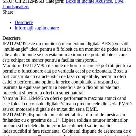
SKU:
CIF2112M95B
Categorii:
Boxe si Incinte Acustice
,
Live
,
Loudspeakers
Share:
Descriere
Informații suplimentare
Descriere
IF2112M/95 este un monitor (cu conexiune digitala AES ) versatil
„multi-angle” ideal pentru a fi folosit ca un monitor de podea sau in
alte aplicatii unde se necesita un maximum de portabilitate si care
este echipat cu maner pentru a facilita transportul.
Monitorul IF2112M/95 dispune de horn-uri care se pot roti pentru a
permite o functionare atat pe verticala cat si pe orizontala. Boxa a
fost construita cu caracteristici de faza compatibile, pentru a oferi
astfel o performanta optima in orice combinatie si raspund cu
usurinta la egalizare pentru a beneficia de o flexbilibiltate fara
precedent si pentru a oferi un sunet natural.
Yamaha IF2112M/95 va oferi o performanta maxima atunci cand
este folosit cu console digitale Yamaha precum cele din seria PM5D
sau cu motoarele digitale de mixat din seria DME.
IF2112M/95 dispune de un cabinet fabricat din foi de mesteacan
finlandez cu o grosime de 11″. Lipirea solida a tuturor imbinarilor
precum si bretelele din interior fac cabinetul sa fie practic
indestructibil si fara rezonanta. Cabinetul dispune de asemenea de o