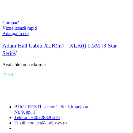
Compară
Vizualizează rapid
Adaugă în coș
Adam Hall Cablu XLR(m) – XLR(t) 0.5M [3 Star
Series]
Available on backorder
21
lei
BUCURESTI, sector 1, Str. Limpejoarei
Nr. 9, ap. 1
Telefon: +40728320419
Email: contact@audiosys.ro