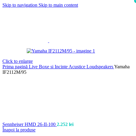
Skip to navigation
Skip to main content
i
Click to enlarge
Prima pagină
Live
Boxe si Incinte Acustice
Loudspeakers
Yamaha
IF2112M/95
Sennheiser HMD 26-II-100
2.252
lei
Înapoi la produse