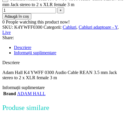
mm Jack stereo to 2 x XLR female 3 m
Adaugă în coș
0
People watching this product now!
SKU:
K4YWFF0300
Categorii:
Cabluri
,
Cabluri adaptoare - Y
,
Live
Share:
Descriere
Informații suplimentare
Descriere
Adam Hall K4 YWFF 0300 Audio Cable REAN 3.5 mm Jack
stereo to 2 x XLR female 3 m
Informații suplimentare
Brand
ADAM HALL
Produse similare