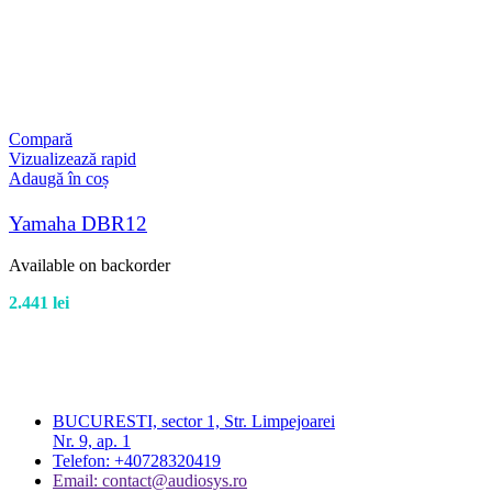
Compară
Vizualizează rapid
Adaugă în coș
Yamaha DBR12
Available on backorder
2.441
lei
BUCURESTI, sector 1, Str. Limpejoarei
Nr. 9, ap. 1
Telefon: +40728320419
Email: contact@audiosys.ro