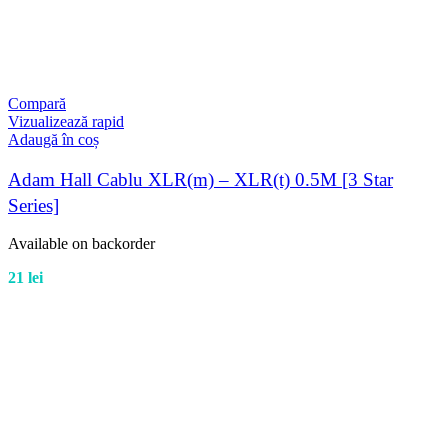
Compară
Vizualizează rapid
Adaugă în coș
Adam Hall Cablu XLR(m) – XLR(t) 0.5M [3 Star
Series]
Available on backorder
21
lei