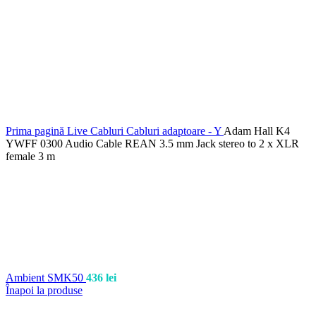
Prima pagină
Live
Cabluri
Cabluri adaptoare - Y
Adam Hall K4
YWFF 0300 Audio Cable REAN 3.5 mm Jack stereo to 2 x XLR
female 3 m
Ambient SMK50
436
lei
Înapoi la produse