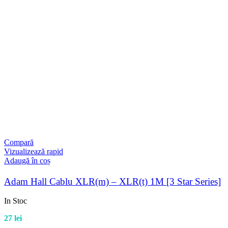
Compară
Vizualizează rapid
Adaugă în coș
Adam Hall Cablu XLR(m) – XLR(t) 1M [3 Star Series]
In Stoc
27
lei