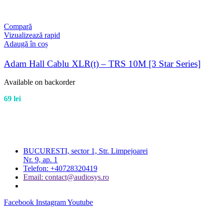
Compară
Vizualizează rapid
Adaugă în coș
Adam Hall Cablu XLR(t) – TRS 10M [3 Star Series]
Available on backorder
69
lei
BUCURESTI, sector 1, Str. Limpejoarei
Nr. 9, ap. 1
Telefon: +40728320419
Email: contact@audiosys.ro
Facebook
Instagram
Youtube