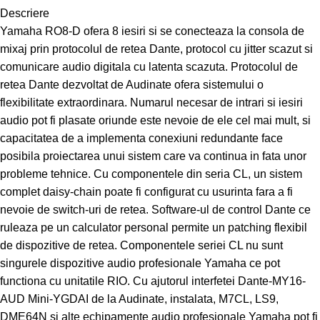
Descriere
Yamaha RO8-D ofera 8 iesiri si se conecteaza la consola de
mixaj prin protocolul de retea Dante, protocol cu jitter scazut si
comunicare audio digitala cu latenta scazuta. Protocolul de
retea Dante dezvoltat de Audinate ofera sistemului o
flexibilitate extraordinara. Numarul necesar de intrari si iesiri
audio pot fi plasate oriunde este nevoie de ele cel mai mult, si
capacitatea de a implementa conexiuni redundante face
posibila proiectarea unui sistem care va continua in fata unor
probleme tehnice. Cu componentele din seria CL, un sistem
complet daisy-chain poate fi configurat cu usurinta fara a fi
nevoie de switch-uri de retea. Software-ul de control Dante ce
ruleaza pe un calculator personal permite un patching flexibil
de dispozitive de retea. Componentele seriei CL nu sunt
singurele dispozitive audio profesionale Yamaha ce pot
functiona cu unitatile RIO. Cu ajutorul interfetei Dante-MY16-
AUD Mini-YGDAI de la Audinate, instalata, M7CL, LS9,
DME64N si alte echipamente audio profesionale Yamaha pot fi