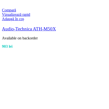
Compară
Vizualizează rapid
Adaugă în coș
Audio-Technica ATH-M50X
Available on backorder
903
lei