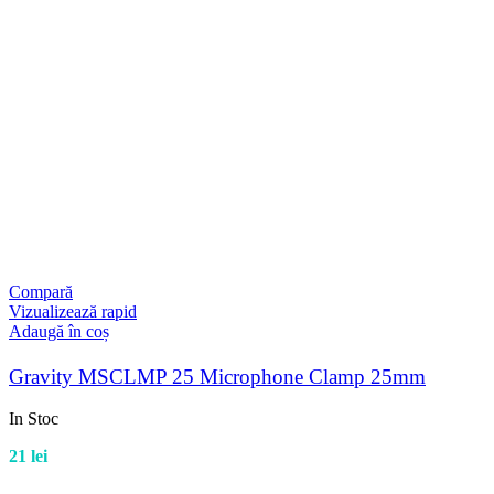
Compară
Vizualizează rapid
Adaugă în coș
Gravity MSCLMP 25 Microphone Clamp 25mm
In Stoc
21
lei