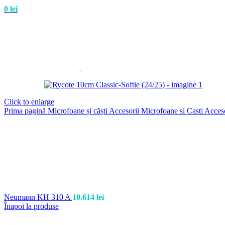
0
lei
Click to enlarge
Prima pagină
Microfoane și căști
Accesorii Microfoane si Casti
Acces
Neumann KH 310 A
10.614
lei
Înapoi la produse