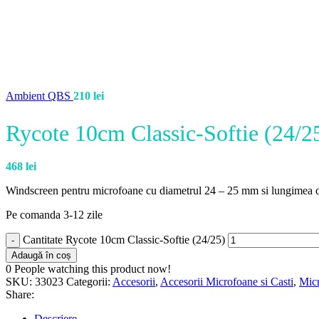
Ambient QBS
210
lei
Rycote 10cm Classic-Softie (24/2
468
lei
Windscreen pentru microfoane cu diametrul 24 – 25 mm si lungimea 
Pe comanda 3-12 zile
Cantitate Rycote 10cm Classic-Softie (24/25)
Adaugă în coș
0
People watching this product now!
SKU:
33023
Categorii:
Accesorii
,
Accesorii Microfoane si Casti
,
Micr
Share:
Descriere