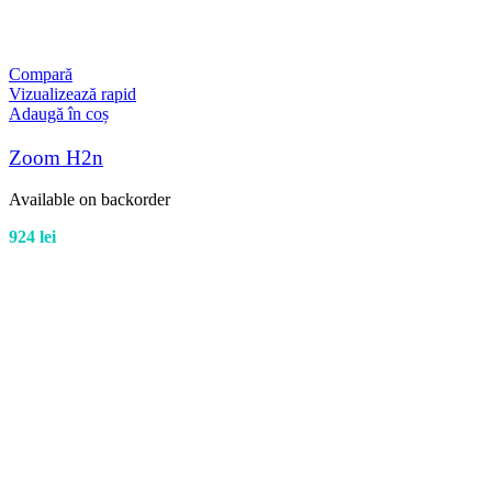
Compară
Vizualizează rapid
Adaugă în coș
Zoom H2n
Available on backorder
924
lei