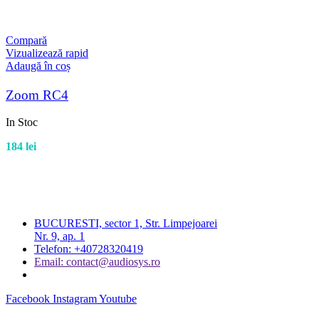
Compară
Vizualizează rapid
Adaugă în coș
Zoom RC4
In Stoc
184
lei
BUCURESTI, sector 1, Str. Limpejoarei
Nr. 9, ap. 1
Telefon: +40728320419
Email: contact@audiosys.ro
Facebook
Instagram
Youtube