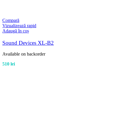
Compară
Vizualizează rapid
Adaugă în coș
Sound Devices XL-B2
Available on backorder
510
lei