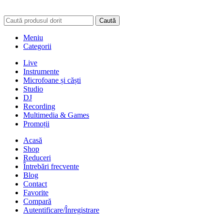
Caută
Meniu
Categorii
Live
Instrumente
Microfoane și căști
Studio
DJ
Recording
Multimedia & Games
Promoții
Acasă
Shop
Reduceri
Întrebări frecvente
Blog
Contact
Favorite
Compară
Autentificare/Înregistrare