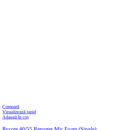
Compară
Vizualizează rapid
Adaugă în coș
Rycote 40/55 Reporter Mic Foam (Single)