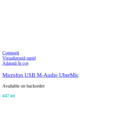
Compară
Vizualizează rapid
Adaugă în coș
Microfon USB M-Audio UberMic
Available on backorder
447
lei