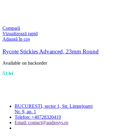
Compară
Vizualizează rapid
Adaugă în coș
Rycote Stickies Advanced, 23mm Round
Available on backorder
53
lei
BUCURESTI, sector 1, Str. Limpejoarei
Nr. 9, ap. 1
Telefon: +40728320419
Email: contact@audiosys.ro