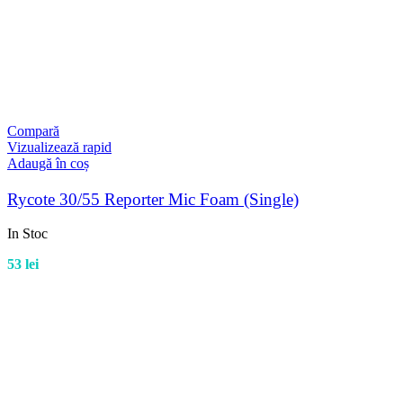
Compară
Vizualizează rapid
Adaugă în coș
Rycote 30/55 Reporter Mic Foam (Single)
In Stoc
53
lei