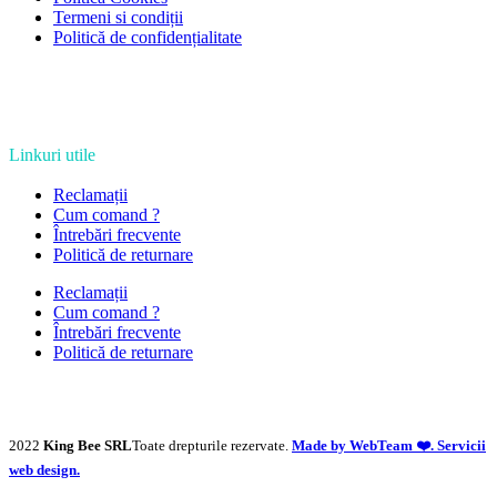
Termeni si condiții
Politică de confidențialitate
Linkuri utile
Reclamații
Cum comand ?
Întrebări frecvente
Politică de returnare
Reclamații
Cum comand ?
Întrebări frecvente
Politică de returnare
2022
King Bee SRL
Toate drepturile rezervate.
Made by WebTeam ❤️. Servicii
web design.