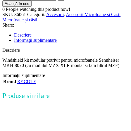
Adaugă în coș
0
People watching this product now!
SKU:
86061
Categorii:
Accesorii
,
Accesorii Microfoane si Casti
,
Microfoane și căști
Share:
Descriere
Informații suplimentare
Descriere
Windshield kit modular potrivit pentru microfoanele Sennheiser
MKH 8070 (cu modulul MZX XLR montat si fara filtrul MZF)
Informații suplimentare
Brand
RYCOTE
Produse similare