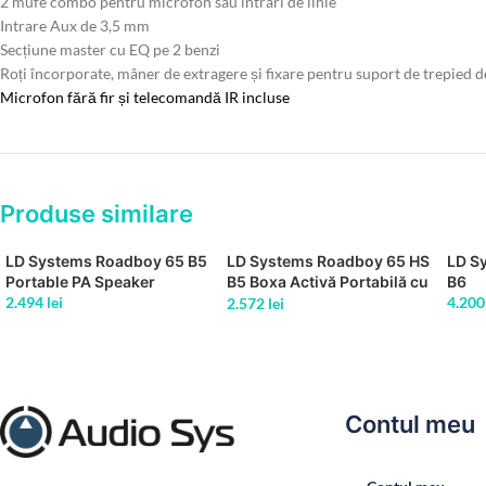
2 mufe combo pentru microfon sau intrari de linie
Intrare Aux de 3,5 mm
Secțiune master cu EQ pe 2 benzi
Roți încorporate, mâner de extragere și fixare pentru suport de trepied
Microfon fără fir și telecomandă IR incluse
Produse similare
LD Systems Roadboy 65 B5
LD Systems Roadboy 65 HS
LD S
Portable PA Speaker
B5 Boxa Activă Portabilă cu
B6
2.494
lei
Headset
4.20
2.572
lei
Contul meu