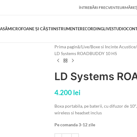
ÎNTREBĂRI FRECVENTE
URMĂREȘ
ASĂ
MICROFOANE ȘI CĂȘTI
INSTRUMENTE
RECORDING
LIVE
STUDIO
CON
Prima pagină
Live
Boxe si Incinte Acustice
LD Systems ROADBUDDY 10 HS
LD Systems RO
4.200
lei
Boxa portabila, pe baterii, cu difuzor de 
wireless si headset inclus
Pe comanda 3-12 zile