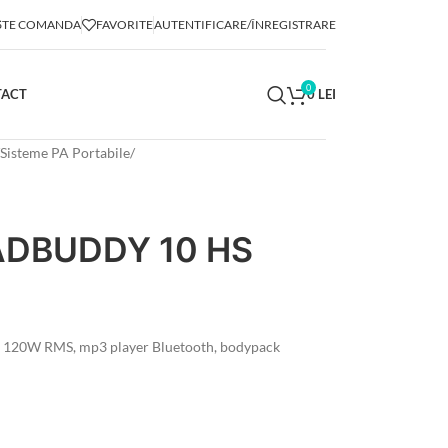
TE COMANDA
FAVORITE
AUTENTIFICARE/ÎNREGISTRARE
0
TACT
0
LEI
Sisteme PA Portabile
ADBUDDY 10 HS
10″, 120W RMS, mp3 player Bluetooth, bodypack