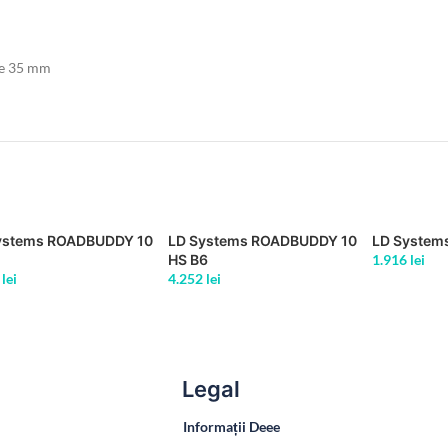
 de 35 mm
ystems ROADBUDDY 10
LD Systems ROADBUDDY 10
LD Systems
HS B6
1.916
lei
0
lei
4.252
lei
Legal
Informații Deee