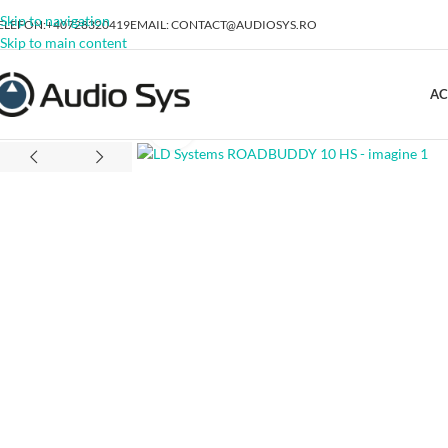
Skip to navigation
ELEFON:+40728320419
EMAIL: CONTACT@AUDIOSYS.RO
Skip to main content
AC
Click to enlarge