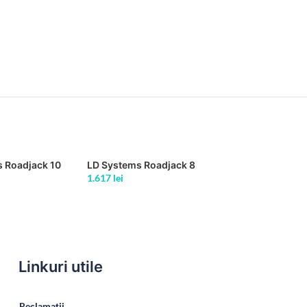
 Roadjack 10
LD Systems Roadjack 8
1.617
lei
Linkuri utile
Reclamații