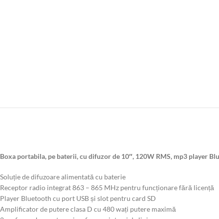
Boxa portabila, pe baterii, cu difuzor de 10″, 120W RMS, mp3 player Blu
Soluție de difuzoare alimentată cu baterie
Receptor radio integrat 863 – 865 MHz pentru funcționare fără licență
Player Bluetooth cu port USB și slot pentru card SD
Amplificator de putere clasa D cu 480 wați putere maximă