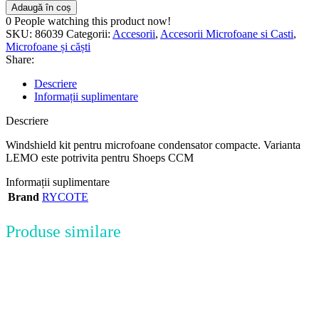
Adaugă în coș
0
People watching this product now!
SKU:
86039
Categorii:
Accesorii
,
Accesorii Microfoane si Casti
,
Microfoane și căști
Share:
Descriere
Informații suplimentare
Descriere
Windshield kit pentru microfoane condensator compacte. Varianta
LEMO este potrivita pentru Shoeps CCM
Informații suplimentare
Brand
RYCOTE
Produse similare