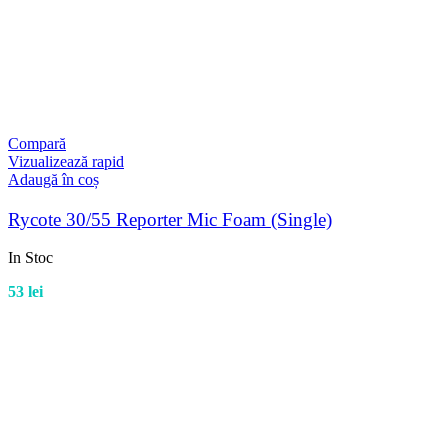
Compară
Vizualizează rapid
Adaugă în coș
Rycote 30/55 Reporter Mic Foam (Single)
In Stoc
53
lei