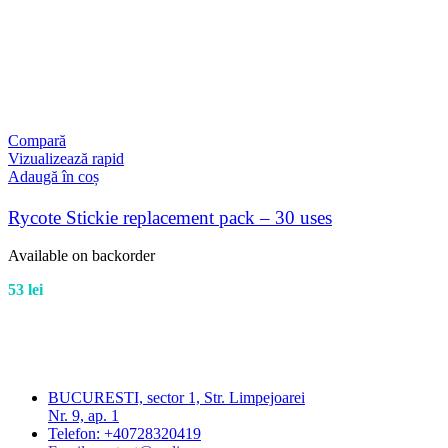
Compară
Vizualizează rapid
Adaugă în coș
Rycote Stickie replacement pack – 30 uses
Available on backorder
53
lei
BUCURESTI, sector 1, Str. Limpejoarei
Nr. 9, ap. 1
Telefon: +40728320419