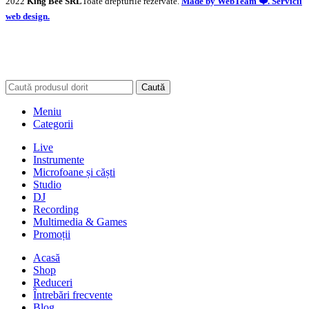
2022
King Bee SRL
Toate drepturile rezervate.
Made by WebTeam ❤️. Servicii
web design.
Caută
Meniu
Categorii
Live
Instrumente
Microfoane și căști
Studio
DJ
Recording
Multimedia & Games
Promoții
Acasă
Shop
Reduceri
Întrebări frecvente
Blog