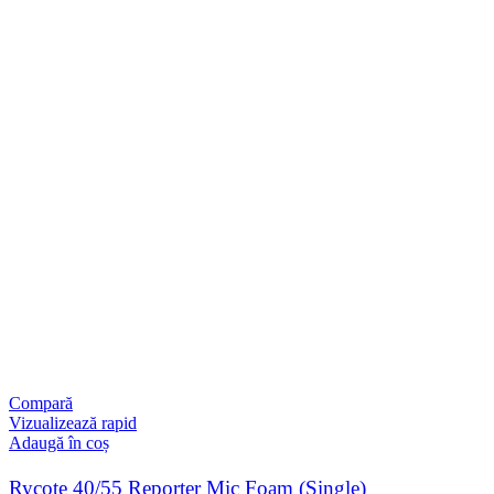
Compară
Vizualizează rapid
Adaugă în coș
Rycote 40/55 Reporter Mic Foam (Single)