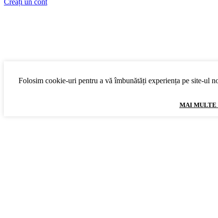
Creați un cont
Folosim cookie-uri pentru a vă îmbunătăți experiența pe site-ul nos
MAI MULTE