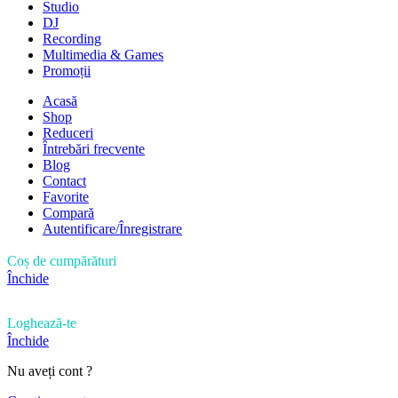
Studio
DJ
Recording
Multimedia & Games
Promoții
Acasă
Shop
Reduceri
Întrebări frecvente
Blog
Contact
Favorite
Compară
Autentificare/Înregistrare
Coș de cumpărături
Închide
Loghează-te
Închide
Nu aveți cont ?