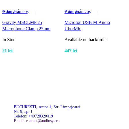
Compară
Adaugă în coș
Compară
Adaugă în coș
A
Vizualizează rapid
Vizualizează rapid
V
Gravity MSCLMP 25
Microfon USB M-Audio
R
Microphone Clamp 25mm
UberMic
(
In Stoc
Available on backorder
A
21
lei
447
lei
BUCURESTI, sector 1, Str. Limpejoarei
Nr. 9, ap. 1
Telefon: +40728320419
Email: contact@audiosys.ro