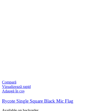
Compară
Vizualizează rapid
Adaugă în coș
Rycote Single Square Black Mic Flag
Available on backorder