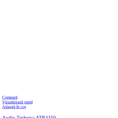
Compară
Vizualizează rapid
Adaugă în coș
Audio-Technica ATR3350