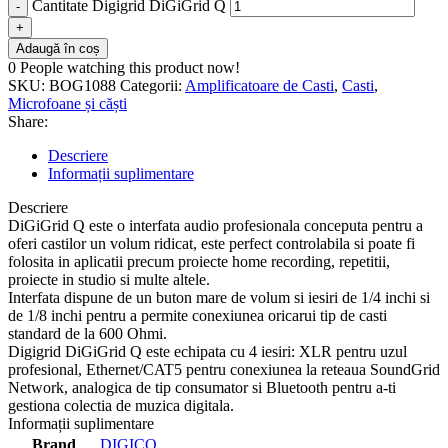
Cantitate Digigrid DiGiGrid Q
Adaugă în coș
0
People watching this product now!
SKU:
BOG1088
Categorii:
Amplificatoare de Casti
,
Casti
,
Microfoane și căști
Share:
Descriere
Informații suplimentare
Descriere
DiGiGrid Q este o interfata audio profesionala conceputa pentru a
oferi castilor un volum ridicat, este perfect controlabila si poate fi
folosita in aplicatii precum proiecte home recording, repetitii,
proiecte in studio si multe altele.
Interfata dispune de un buton mare de volum si iesiri de 1/4 inchi si
de 1/8 inchi pentru a permite conexiunea oricarui tip de casti
standard de la 600 Ohmi.
Digigrid DiGiGrid Q este echipata cu 4 iesiri: XLR pentru uzul
profesional, Ethernet/CAT5 pentru conexiunea la reteaua SoundGrid
Network, analogica de tip consumator si Bluetooth pentru a-ti
gestiona colectia de muzica digitala.
Informații suplimentare
Brand
DIGICO