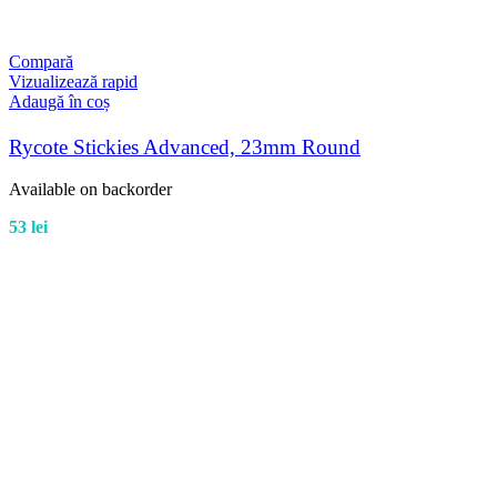
Compară
Vizualizează rapid
Adaugă în coș
Rycote Stickies Advanced, 23mm Round
Available on backorder
53
lei