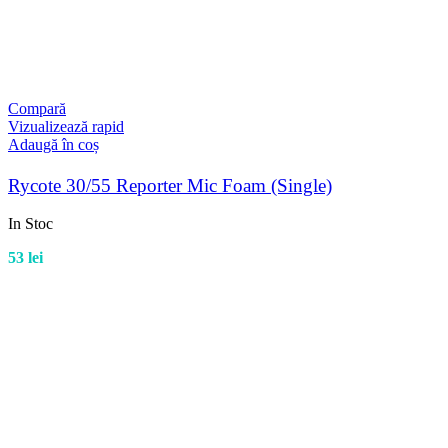
Compară
Vizualizează rapid
Adaugă în coș
Rycote 30/55 Reporter Mic Foam (Single)
In Stoc
53
lei