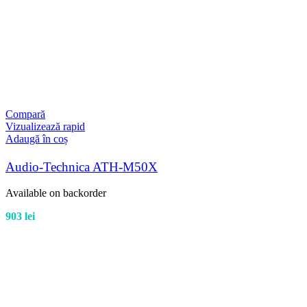
Compară
Vizualizează rapid
Adaugă în coș
Audio-Technica ATH-M50X
Available on backorder
903
lei