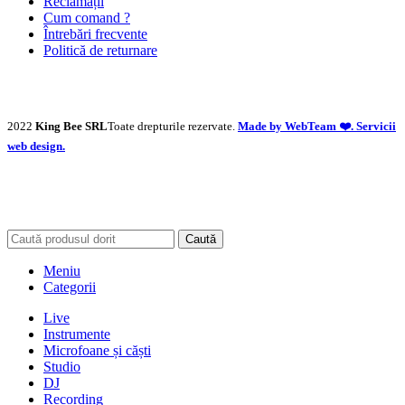
Reclamații
Cum comand ?
Întrebări frecvente
Politică de returnare
2022
King Bee SRL
Toate drepturile rezervate.
Made by WebTeam ❤️. Servicii
web design.
Caută
Meniu
Categorii
Live
Instrumente
Microfoane și căști
Studio
DJ
Recording