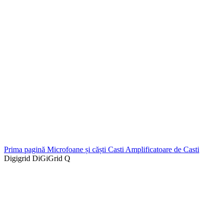
Prima pagină
Microfoane și căști
Casti
Amplificatoare de Casti
Digigrid DiGiGrid Q