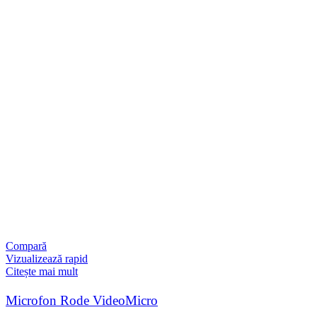
Compară
Vizualizează rapid
Citește mai mult
Microfon Rode VideoMicro