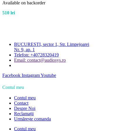
Available on backorder
510
lei
BUCURESTI, sector 1, Str. Limpejoarei
Nr. 9, ap. 1
Telefon: +40728320419
Email: contact@audiosys.ro
Facebook
Instagram
Youtube
Contul meu
Contul meu
Contact
Despre Noi
Reclamații
Urmărește comanda
Contul meu