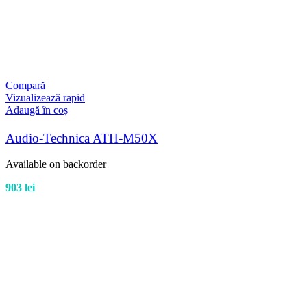
Compară
Vizualizează rapid
Adaugă în coș
Audio-Technica ATH-M50X
Available on backorder
903
lei