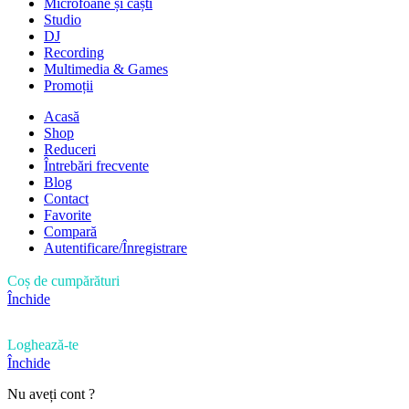
Microfoane și căști
Studio
DJ
Recording
Multimedia & Games
Promoții
Acasă
Shop
Reduceri
Întrebări frecvente
Blog
Contact
Favorite
Compară
Autentificare/Înregistrare
Coș de cumpărături
Închide
Loghează-te
Închide
Nu aveți cont ?