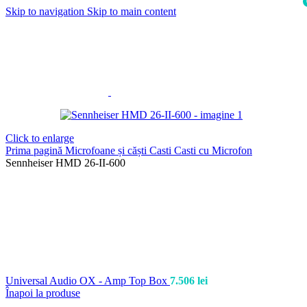
Skip to navigation
Skip to main content
i
Click to enlarge
Prima pagină
Microfoane și căști
Casti
Casti cu Microfon
Sennheiser HMD 26-II-600
Universal Audio OX - Amp Top Box
7.506
lei
Înapoi la produse