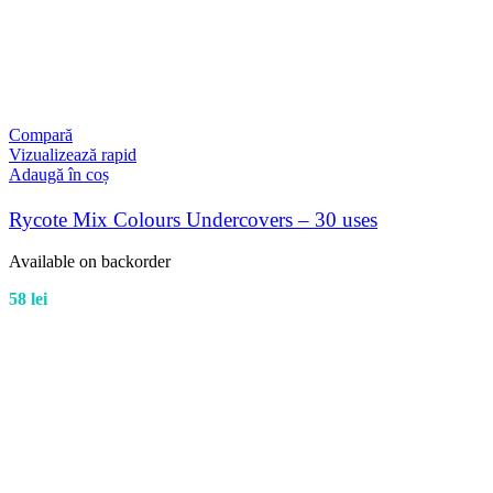
Compară
Vizualizează rapid
Adaugă în coș
Rycote Mix Colours Undercovers – 30 uses
Available on backorder
58
lei