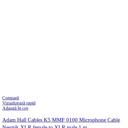
Compară
Vizualizează rapid
Adaugă în coș
Adam Hall Cables K5 MMF 0100 Microphone Cable
Neutrik XLR female to XLR male 1 m