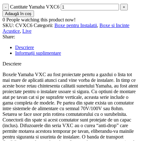
Cantitate Yamaha VXC6
Adaugă în coș
0
People watching this product now!
SKU:
CVXC6
Categorii:
Boxe pentru Instalatii
,
Boxe si Incinte
Acustice
,
Live
Share:
Descriere
Informații suplimentare
Descriere
Boxele Yamaha VXC au fost proiectate penrtu a gazdui o lista tot
mai mare de aplicatii atunci cand vine vorba de instalare. In timp ce
aceste boxe retau chintesenta calitatii sunetului Yamaha, au fost atent
proiectate pentru o instalare usoare si sigura. Cu optiuni de montare
atat pe tavan cat si pe suprafete verticale, aceasta serie include o
gama completa de modele. Pe partea din spate exista un comutator
intre sistemele de alimentare cu semnal 70V/100V sau 8ohm.
Setarea se face usor prin rotirea comutatorului cu o surubelnita.
Conectorii din spate si acest comutator sunt protejate de un capac
(inclus). Difuzoarele din seria VXC au o curea “anti-drop” care
permite motarea acestora temporar pe tavan, eliberandu-va mainile
pentru siguranta si usurinta de instalare. O banda de transport