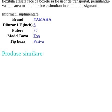
flexibila atasata face ca boxele sa fie usor de transportat, permitandu-
va apucarea mai multor boxe simultan in conditii de siguranta.
Informații suplimentare
Brand
YAMAHA
Difuzor LF (inch)
6
Putere
75
Model Boxa
Top
Tip boxa
Pasiva
Produse similare