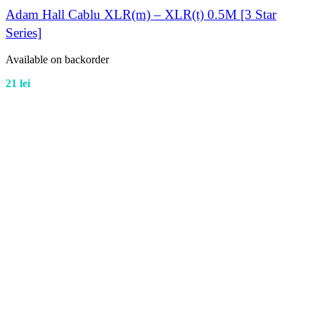
Adam Hall Cablu XLR(m) – XLR(t) 0.5M [3 Star
Series]
Available on backorder
21
lei