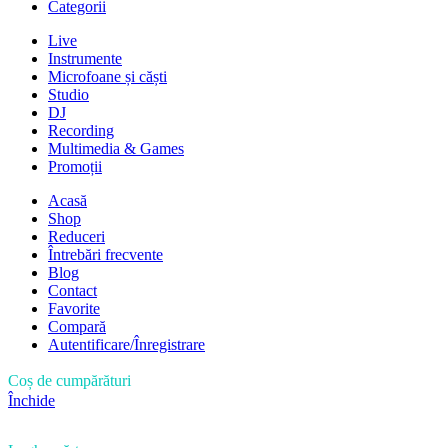
Categorii
Live
Instrumente
Microfoane și căști
Studio
DJ
Recording
Multimedia & Games
Promoții
Acasă
Shop
Reduceri
Întrebări frecvente
Blog
Contact
Favorite
Compară
Autentificare/Înregistrare
Coș de cumpărături
Închide