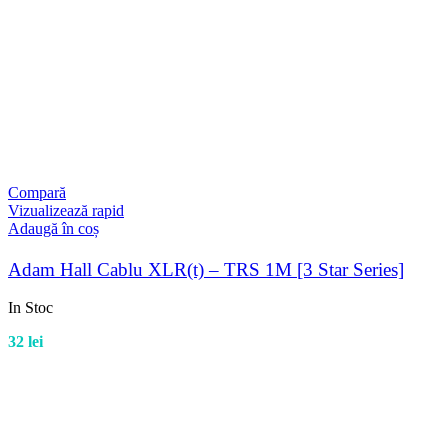
Compară
Vizualizează rapid
Adaugă în coș
Adam Hall Cablu XLR(t) – TRS 1M [3 Star Series]
In Stoc
32
lei