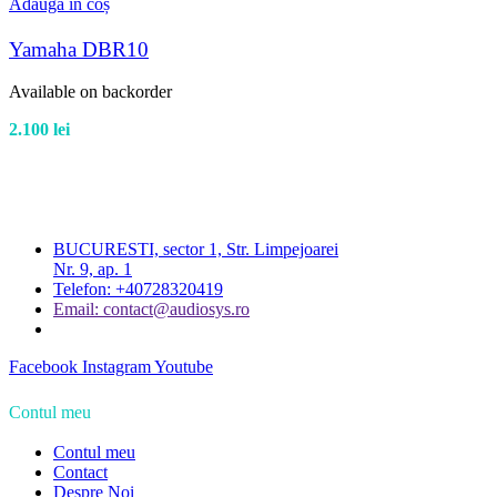
Adaugă în coș
Yamaha DBR10
Available on backorder
2.100
lei
BUCURESTI, sector 1, Str. Limpejoarei
Nr. 9, ap. 1
Telefon: +40728320419
Email: contact@audiosys.ro
Facebook
Instagram
Youtube
Contul meu
Contul meu
Contact
Despre Noi