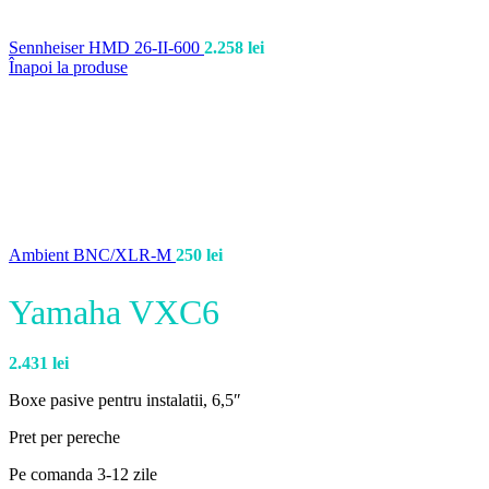
Sennheiser HMD 26-II-600
2.258
lei
Înapoi la produse
Ambient BNC/XLR-M
250
lei
Yamaha VXC6
2.431
lei
Boxe pasive pentru instalatii, 6,5″
Pret per pereche
Pe comanda 3-12 zile