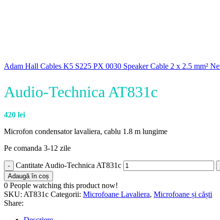
Adam Hall Cables K5 S225 PX 0030 Speaker Cable 2 x 2.5 mm² Neu
Audio-Technica AT831c
420
lei
Microfon condensator lavaliera, cablu 1.8 m lungime
Pe comanda 3-12 zile
Cantitate Audio-Technica AT831c
Adaugă în coș
0
People watching this product now!
SKU:
AT831c
Categorii:
Microfoane Lavaliera
,
Microfoane și căști
Share:
Descriere