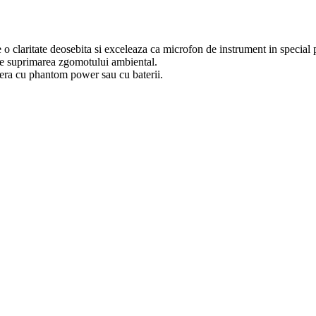
 claritate deosebita si exceleaza ca microfon de instrument in special p
de suprimarea zgomotului ambiental.
era cu phantom power sau cu baterii.