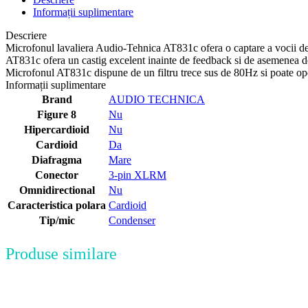
Informații suplimentare
Descriere
Microfonul lavaliera Audio-Tehnica AT831c ofera o captare a vocii de o
AT831c ofera un castig excelent inainte de feedback si de asemenea 
Microfonul AT831c dispune de un filtru trece sus de 80Hz si poate op
Informații suplimentare
Brand
AUDIO TECHNICA
Figure 8
Nu
Hipercardioid
Nu
Cardioid
Da
Diafragma
Mare
Conector
3-pin XLRM
Omnidirectional
Nu
Caracteristica polara
Cardioid
Tip/mic
Condenser
Produse similare