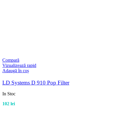
Compară
Vizualizează rapid
Adaugă în coș
LD Systems D 910 Pop Filter
In Stoc
102
lei