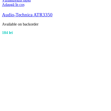
Vizualizează rapid
Adaugă în coș
Audio-Technica ATR3350
Available on backorder
184
lei