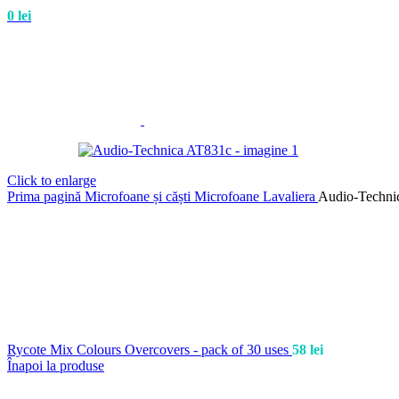
0
lei
Click to enlarge
Prima pagină
Microfoane și căști
Microfoane Lavaliera
Audio-Techni
Rycote Mix Colours Overcovers - pack of 30 uses
58
lei
Înapoi la produse