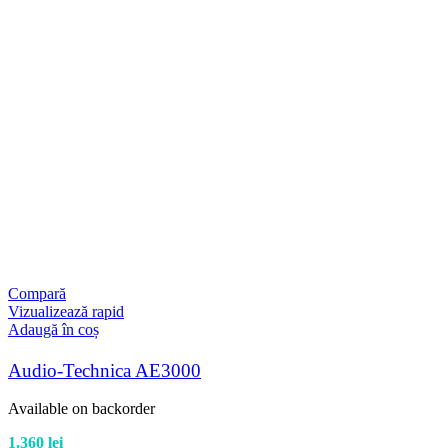
Compară
Vizualizează rapid
Adaugă în coș
Audio-Technica AE3000
Available on backorder
1.360
lei