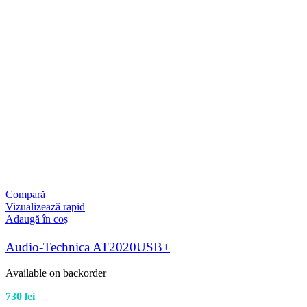
Compară
Vizualizează rapid
Adaugă în coș
Audio-Technica AT2020USB+
Available on backorder
730
lei