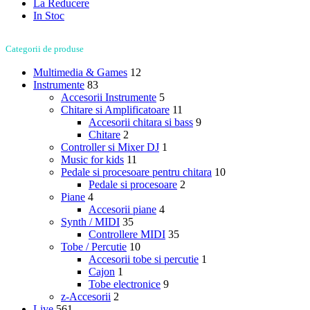
La Reducere
In Stoc
Categorii de produse
Multimedia & Games
12
Instrumente
83
Accesorii Instrumente
5
Chitare si Amplificatoare
11
Accesorii chitara si bass
9
Chitare
2
Controller si Mixer DJ
1
Music for kids
11
Pedale si procesoare pentru chitara
10
Pedale si procesoare
2
Piane
4
Accesorii piane
4
Synth / MIDI
35
Controllere MIDI
35
Tobe / Percutie
10
Accesorii tobe si percutie
1
Cajon
1
Tobe electronice
9
z-Accesorii
2
Live
561