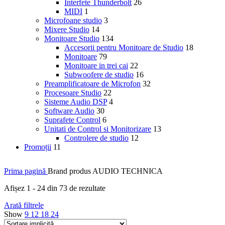
Interfete Thunderbolt
26
MIDI
1
Microfoane studio
3
Mixere Studio
14
Monitoare Studio
134
Accesorii pentru Monitoare de Studio
18
Monitoare
79
Monitoare in trei cai
22
Subwoofere de studio
16
Preamplificatoare de Microfon
32
Procesoare Studio
22
Sisteme Audio DSP
4
Software Audio
30
Suprafete Control
6
Unitati de Control si Monitorizare
13
Controlere de studio
12
Promoții
11
Prima pagină
Brand produs
AUDIO TECHNICA
Afișez 1 - 24 din 73 de rezultate
Arată filtrele
Show
9
12
18
24