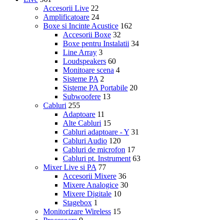
Accesorii Live
22
Amplificatoare
24
Boxe si Incinte Acustice
162
Accesorii Boxe
32
Boxe pentru Instalatii
34
Line Array
3
Loudspeakers
60
Monitoare scena
4
Sisteme PA
2
Sisteme PA Portabile
20
Subwoofere
13
Cabluri
255
Adaptoare
11
Alte Cabluri
15
Cabluri adaptoare - Y
31
Cabluri Audio
120
Cabluri de microfon
17
Cabluri pt. Instrument
63
Mixer Live si PA
77
Accesorii Mixere
36
Mixere Analogice
30
Mixere Digitale
10
Stagebox
1
Monitorizare Wireless
15