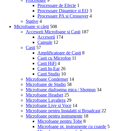
Procesoare
9
Procesoare de Efecte
1
Procesoare Dinamice si EQ
3
Procesoare PA si Crossover
4
Stative
4
Microfoane și căști
508
Accesorii Microfoane si Casti
187
Accesorii
174
Capsule
12
Casti
57
Amplificatoare de Casti
8
Casti cu Microfon
11
Casti HiFi
4
Casti In-Ear
26
Casti Studio
10
Microfoane Condenser
14
Microfoane de Studio
58
Microfoane diafragma mica / Shotgun
34
Microfoane Headset
25
Microfoane Lavaliera
29
Microfoane Live si Voce
14
Microfoane pentru Instalatii si Broadcast
22
Microfoane pentru instrumente
18
Microfoane pentru Tobe
8
Microfoane pt. instrumente cu coarde
5