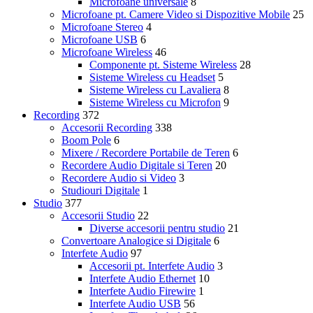
Microfoane universale
8
Microfoane pt. Camere Video si Dispozitive Mobile
25
Microfoane Stereo
4
Microfoane USB
6
Microfoane Wireless
46
Componente pt. Sisteme Wireless
28
Sisteme Wireless cu Headset
5
Sisteme Wireless cu Lavaliera
8
Sisteme Wireless cu Microfon
9
Recording
372
Accesorii Recording
338
Boom Pole
6
Mixere / Recordere Portabile de Teren
6
Recordere Audio Digitale si Teren
20
Recordere Audio si Video
3
Studiouri Digitale
1
Studio
377
Accesorii Studio
22
Diverse accesorii pentru studio
21
Convertoare Analogice si Digitale
6
Interfete Audio
97
Accesorii pt. Interfete Audio
3
Interfete Audio Ethernet
10
Interfete Audio Firewire
1
Interfete Audio USB
56