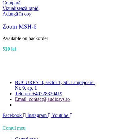
Compară
Vizualizează rapid
Adaugă în coș
Zoom MSH-6
Available on backorder
510
lei
BUCURESTI, sector 1, Str. Limpejoarei
Nr. 9, ap. 1
Telefon: +40728320419
Email: contact@audiosys.ro
Facebook
Instagram
Youtube
Contul meu