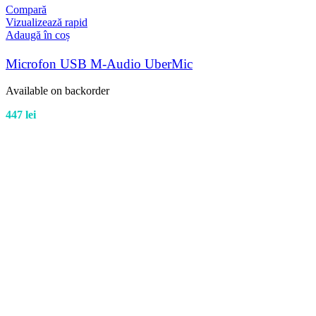
Compară
Vizualizează rapid
Adaugă în coș
Microfon USB M-Audio UberMic
Available on backorder
447
lei