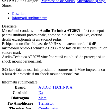
SKU:
AT2035
Categorii:
Microfoane de Studio
,
Microfoane și căști
Share:
Descriere
Informații suplimentare
Descriere
Microfonul condensator
Audio-Technica AT2035
a fost conceput
pentru studiouri profesionale, home studio și aplicații live, oferind
detalii excepționale și un zgomot redus.
Echipat cu un filtru hi-pass de 80 Hz și un atenuator de 10 dB,
microfonul Audio-Technica AT2035 face față cu ușurință presiunilor
sonore mari.
Audio-Technica AT2035 vine împreună cu o husă de protecție și un
shock mount personalizat.
035 face fata cu usurinta presiunilor sonore mari. Vine impreuna cu
o husa de protectie si un shock mount personalizat.
Informații suplimentare
Brand
AUDIO TECHNICA
Cardioid
Da
Diafragma
Mare
Tip Amplificare
Tranzistor
Tip microfon
Condensator