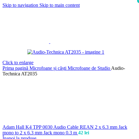
Skip to navigation
Skip to main content
i
Click to enlarge
Prima pagină
Microfoane și căști
Microfoane de Studio
Audio-
Technica AT2035
Adam Hall K4 TPP 0030 Audio Cable REAN 2 x 6.3 mm Jack
mono to 2 x 6.3 mm Jack mono 0.3 m
42
lei
Înapoi la produse