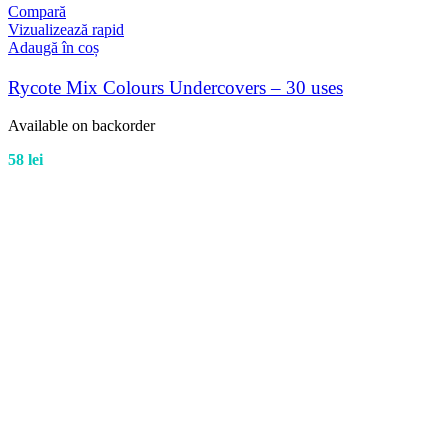
Compară
Vizualizează rapid
Adaugă în coș
Rycote Mix Colours Undercovers – 30 uses
Available on backorder
58
lei