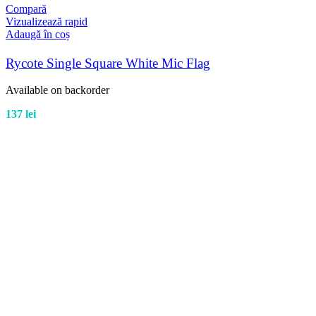
Compară
Vizualizează rapid
Adaugă în coș
Rycote Single Square White Mic Flag
Available on backorder
137
lei