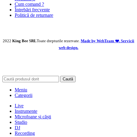
Cum comand ?
Întrebări frecvente
Politică de returnare
2022
King Bee SRL
Toate drepturile rezervate.
Made by WebTeam ❤️. Servicii
web design.
Caută
Meniu
Categorii
Live
Instrumente
Microfoane și căști
Studio
DJ
Recording