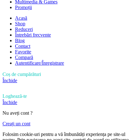
Multimedia & Games
Promoții
Acasă
Shop
Reduceri
Întrebări frecvente
Blog
Contact
Favorite
Compară
Autentificare/Înregistrare
Coș de cumpărături
Închide
Loghează-te
Închide
Nu aveți cont ?
Creați un cont
Folosim cookie-uri pentru a vă îmbunătăți experiența pe site-ul
nostru. Prin navigarea pe acest site, sunteți de acord cu utilizarea