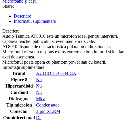
Microfoane și căști
Share:
Descriere
Informații suplimentare
Descriere
Audio-Tehnica AT8010 este un microfon ideal pentru interviuri,
captarea reactiei publicului si evenimente muzicale.
AT8010 dispune de o caracteristica polara omnidirectionala.
Microfonul ofera un raspuns extins extrem de bun in jurul si in afara
axei de asemenea.
Microfonul poate opera cu phantom power sau cu baterii.
Informații suplimentare
Brand
AUDIO TECHNICA
Figure 8
Nu
Hipercardioid
Nu
Cardioid
Nu
Diafragma
Mica
Tip microfon
Condensator
Conector
3-pin XLRM
Omnidirectional
Da