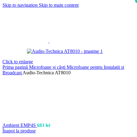
Skip to navigation
Skip to main content
i
Click to enlarge
Prima pagină
Microfoane și căști
Microfoane pentru Instalatii si
Broadcast
Audio-Technica AT8010
Ambient EMP4S
683
lei
Înapoi la produse