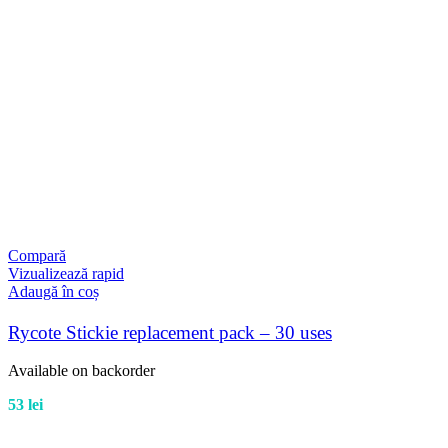
Compară
Vizualizează rapid
Adaugă în coș
Rycote Stickie replacement pack – 30 uses
Available on backorder
53
lei