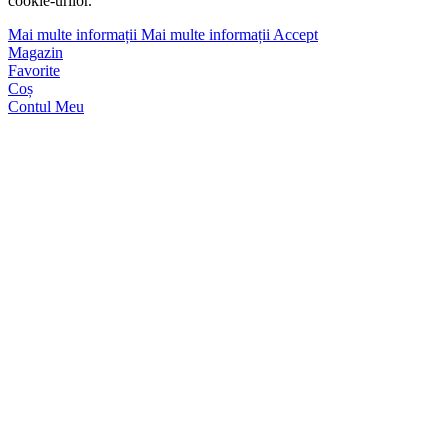
cookie-urilor.
Mai multe informații
Mai multe informații
Accept
Magazin
Favorite
Coș
Contul Meu