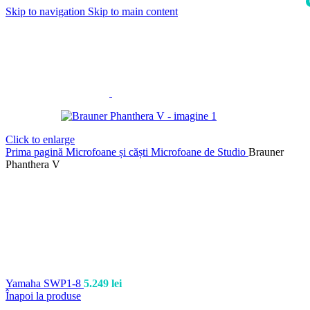
Skip to navigation
Skip to main content
i
Click to enlarge
Prima pagină
Microfoane și căști
Microfoane de Studio
Brauner
Phanthera V
Yamaha SWP1-8
5.249
lei
Înapoi la produse