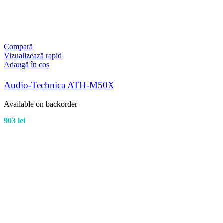
Compară
Vizualizează rapid
Adaugă în coș
Audio-Technica ATH-M50X
Available on backorder
903
lei