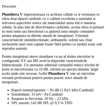
Descriere
Phanthera V
impresioneaza cu aceleasi calitati ca si versiunea ce
ofera doar tiparul cardioid, cu o calitate excelenta a sunetului si
relevarea aspectelor sonice ale materialului sursa intr-o maniera
subtila. In plus fata de directivitatea cardioida, acesta ofera si preluari
in mod omni sau birectional cu ajutorul unui simplu comutator
pentru adaptarea la diferite situatii de inregistrari. Folosind
caracteristicile omnidirectionale, ambiantele, solistii sau chiar
orchestrele mari sunt captate foarte fidel pentru ca mediul sonic este
reprodus autentic.
Pentru inregistrari stereo simultane cu un al doilea microfon in
configuratie XY sau MS aveti la dispozitie caracteristicile
bidirectionale. Un atenuator aditional comutabil reduce nivelul de
iesire al microfonului cu 10 dB, oferind un spectru dinamic largit
acolo unde este necesar. Astfel
Phanthera V
este un microfon
versatul profesional potrivit pentru practic orice situatii de
inregistrari.
Raport semnal/zgomot: > 83 dB (1 Pa/1 kHz-Cardioid)
Sensibilitate: 33 mV / Pa-Cardioid
Raspuns la frecventa: 20 Hz – 22 kHz
SPL maxim: 142 dB SPL @ 0,3 % THD