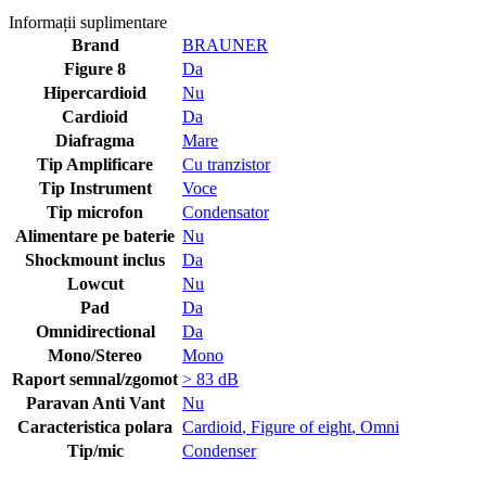
Informații suplimentare
Brand
BRAUNER
Figure 8
Da
Hipercardioid
Nu
Cardioid
Da
Diafragma
Mare
Tip Amplificare
Cu tranzistor
Tip Instrument
Voce
Tip microfon
Condensator
Alimentare pe baterie
Nu
Shockmount inclus
Da
Lowcut
Nu
Pad
Da
Omnidirectional
Da
Mono/Stereo
Mono
Raport semnal/zgomot
> 83 dB
Paravan Anti Vant
Nu
Caracteristica polara
Cardioid
,
Figure of eight
,
Omni
Tip/mic
Condenser