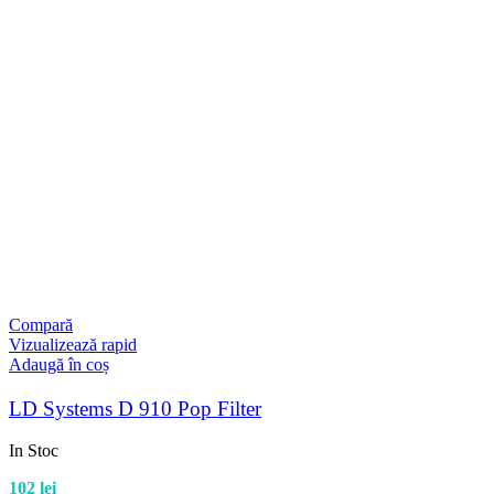
Compară
Vizualizează rapid
Adaugă în coș
LD Systems D 910 Pop Filter
In Stoc
102
lei