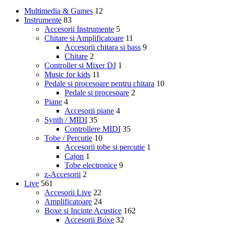
Multimedia & Games
12
Instrumente
83
Accesorii Instrumente
5
Chitare si Amplificatoare
11
Accesorii chitara si bass
9
Chitare
2
Controller si Mixer DJ
1
Music for kids
11
Pedale si procesoare pentru chitara
10
Pedale si procesoare
2
Piane
4
Accesorii piane
4
Synth / MIDI
35
Controllere MIDI
35
Tobe / Percutie
10
Accesorii tobe si percutie
1
Cajon
1
Tobe electronice
9
z-Accesorii
2
Live
561
Accesorii Live
22
Amplificatoare
24
Boxe si Incinte Acustice
162
Accesorii Boxe
32