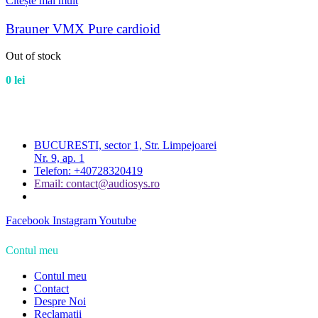
Citește mai mult
Brauner VMX Pure cardioid
Out of stock
0
lei
BUCURESTI, sector 1, Str. Limpejoarei
Nr. 9, ap. 1
Telefon: +40728320419
Email: contact@audiosys.ro
Facebook
Instagram
Youtube
Contul meu
Contul meu
Contact
Despre Noi
Reclamații