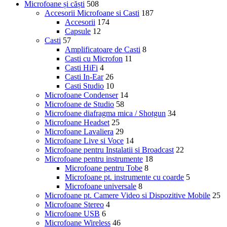
Microfoane și căști
508
Accesorii Microfoane si Casti
187
Accesorii
174
Capsule
12
Casti
57
Amplificatoare de Casti
8
Casti cu Microfon
11
Casti HiFi
4
Casti In-Ear
26
Casti Studio
10
Microfoane Condenser
14
Microfoane de Studio
58
Microfoane diafragma mica / Shotgun
34
Microfoane Headset
25
Microfoane Lavaliera
29
Microfoane Live si Voce
14
Microfoane pentru Instalatii si Broadcast
22
Microfoane pentru instrumente
18
Microfoane pentru Tobe
8
Microfoane pt. instrumente cu coarde
5
Microfoane universale
8
Microfoane pt. Camere Video si Dispozitive Mobile
25
Microfoane Stereo
4
Microfoane USB
6
Microfoane Wireless
46