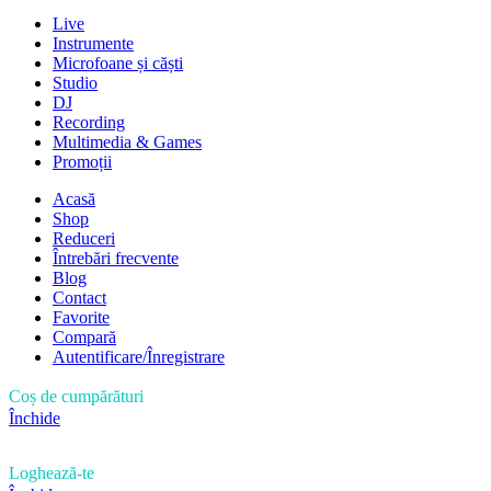
Live
Instrumente
Microfoane și căști
Studio
DJ
Recording
Multimedia & Games
Promoții
Acasă
Shop
Reduceri
Întrebări frecvente
Blog
Contact
Favorite
Compară
Autentificare/Înregistrare
Coș de cumpărături
Închide
Loghează-te