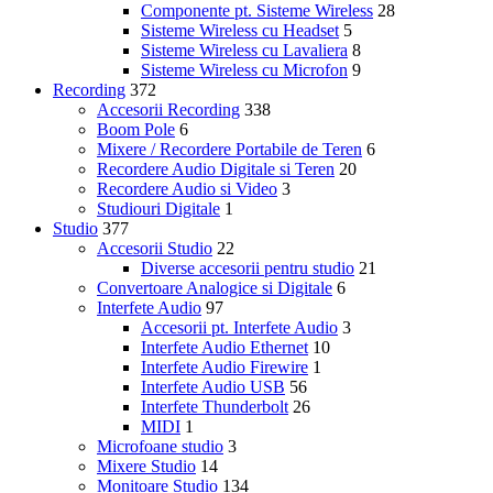
Componente pt. Sisteme Wireless
28
Sisteme Wireless cu Headset
5
Sisteme Wireless cu Lavaliera
8
Sisteme Wireless cu Microfon
9
Recording
372
Accesorii Recording
338
Boom Pole
6
Mixere / Recordere Portabile de Teren
6
Recordere Audio Digitale si Teren
20
Recordere Audio si Video
3
Studiouri Digitale
1
Studio
377
Accesorii Studio
22
Diverse accesorii pentru studio
21
Convertoare Analogice si Digitale
6
Interfete Audio
97
Accesorii pt. Interfete Audio
3
Interfete Audio Ethernet
10
Interfete Audio Firewire
1
Interfete Audio USB
56
Interfete Thunderbolt
26
MIDI
1
Microfoane studio
3
Mixere Studio
14
Monitoare Studio
134