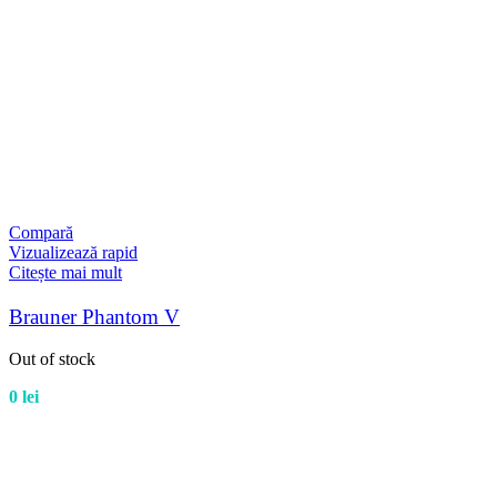
Compară
Vizualizează rapid
Citește mai mult
Brauner Phantom V
Out of stock
0
lei