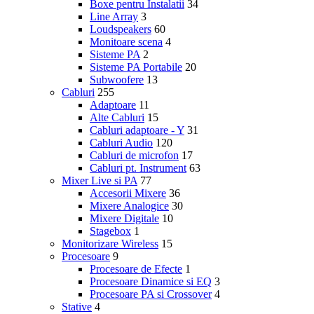
Boxe pentru Instalatii
34
Line Array
3
Loudspeakers
60
Monitoare scena
4
Sisteme PA
2
Sisteme PA Portabile
20
Subwoofere
13
Cabluri
255
Adaptoare
11
Alte Cabluri
15
Cabluri adaptoare - Y
31
Cabluri Audio
120
Cabluri de microfon
17
Cabluri pt. Instrument
63
Mixer Live si PA
77
Accesorii Mixere
36
Mixere Analogice
30
Mixere Digitale
10
Stagebox
1
Monitorizare Wireless
15
Procesoare
9
Procesoare de Efecte
1
Procesoare Dinamice si EQ
3
Procesoare PA si Crossover
4
Stative
4