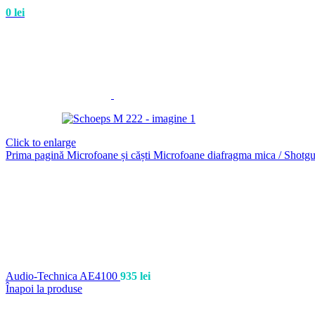
0
lei
Click to enlarge
Prima pagină
Microfoane și căști
Microfoane diafragma mica / Shotg
Audio-Technica AE4100
935
lei
Înapoi la produse