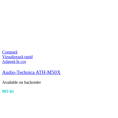
Compară
Vizualizează rapid
Adaugă în coș
Audio-Technica ATH-M50X
Available on backorder
903
lei