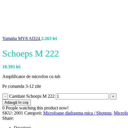
Yamaha MY8 AD24
2.263
lei
Schoeps M 222
10.393
lei
Amplificator de microfon cu tub
Pe comanda 3-12 zile
Cantitate Schoeps M 222
Adaugă în coș
0
People watching this product now!
SKU:
2001
Categorii:
Microfoane diafragma mica / Shotgun
,
Microfo
Share:
Descriere