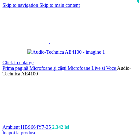
Skip to navigation
Skip to main content
Click to enlarge
Prima pagină
Microfoane și căști
Microfoane Live si Voce
Audio-
Technica AE4100
Ambient HBS664Y7-35
2.342
lei
Înapoi la produse