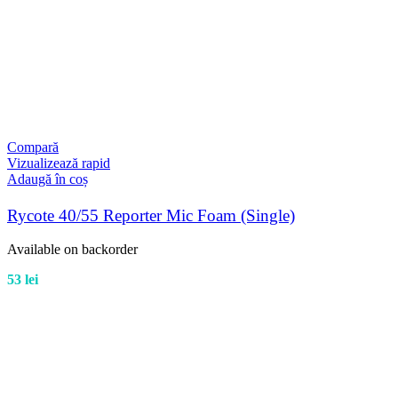
Compară
Vizualizează rapid
Adaugă în coș
Rycote 40/55 Reporter Mic Foam (Single)
Available on backorder
53
lei