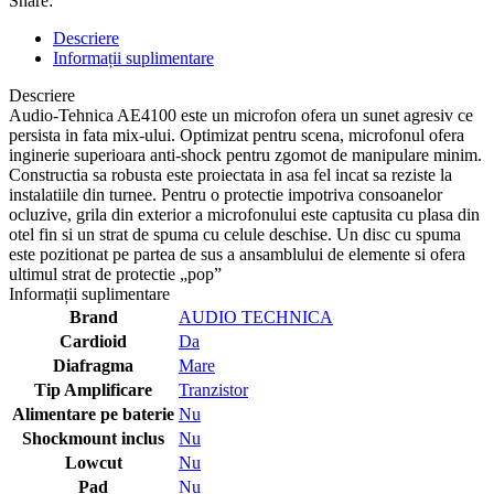
Share:
Descriere
Informații suplimentare
Descriere
Audio-Tehnica AE4100 este un microfon ofera un sunet agresiv ce
persista in fata mix-ului. Optimizat pentru scena, microfonul ofera
inginerie superioara anti-shock pentru zgomot de manipulare minim.
Constructia sa robusta este proiectata in asa fel incat sa reziste la
instalatiile din turnee. Pentru o protectie impotriva consoanelor
ocluzive, grila din exterior a microfonului este captusita cu plasa din
otel fin si un strat de spuma cu celule deschise. Un disc cu spuma
este pozitionat pe partea de sus a ansamblului de elemente si ofera
ultimul strat de protectie „pop”
Informații suplimentare
Brand
AUDIO TECHNICA
Cardioid
Da
Diafragma
Mare
Tip Amplificare
Tranzistor
Alimentare pe baterie
Nu
Shockmount inclus
Nu
Lowcut
Nu
Pad
Nu