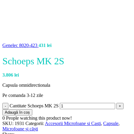
Genelec 8020-423
431
lei
Schoeps MK 2S
3.806
lei
Capsula omnidirectionala
Pe comanda 3-12 zile
Cantitate Schoeps MK 2S
Adaugă în coș
0
People watching this product now!
SKU:
1931
Categorii:
Accesorii Microfoane si Casti
,
Capsule
,
Microfoane și căști