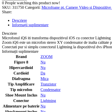
0
People watching this product now!
SKU:
311750
Categorii:
Microfoane pt. Camere Video si Dispozitive
Share:
Descriere
Informații suplimentare
Descriere
Microfonul iQ6 iti transforma dispozitivul iOS cu conector Lightning int
Zoom iQ6 este un microfon stereo XY condensator de inalta calitate pe
Conectati pur si simplu conectorul Lightning la dispozitivul dvs iPhone,
Informații suplimentare
Brand
ZOOM
Figure 8
Nu
Hipercardioid
Nu
Cardioid
Da
Diafragma
Mica
Tip Amplificare
Tranzistor
Tip microfon
Condensator
Shoe Mount Inclus
Nu
Conector
Lightning
Alimentare pe baterie
Nu
Shockmount inclus
Nu