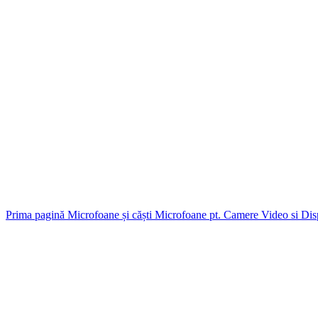
Prima pagină
Microfoane și căști
Microfoane pt. Camere Video si Dis