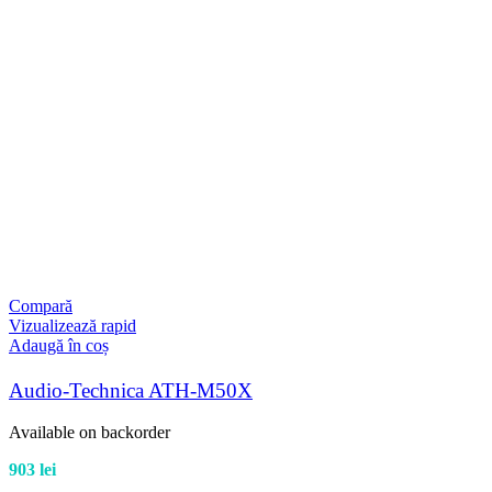
Compară
Vizualizează rapid
Adaugă în coș
Audio-Technica ATH-M50X
Available on backorder
903
lei