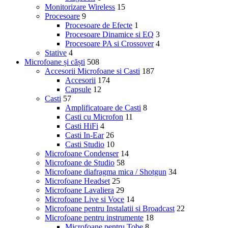
Monitorizare Wireless
15
Procesoare
9
Procesoare de Efecte
1
Procesoare Dinamice si EQ
3
Procesoare PA si Crossover
4
Stative
4
Microfoane și căști
508
Accesorii Microfoane si Casti
187
Accesorii
174
Capsule
12
Casti
57
Amplificatoare de Casti
8
Casti cu Microfon
11
Casti HiFi
4
Casti In-Ear
26
Casti Studio
10
Microfoane Condenser
14
Microfoane de Studio
58
Microfoane diafragma mica / Shotgun
34
Microfoane Headset
25
Microfoane Lavaliera
29
Microfoane Live si Voce
14
Microfoane pentru Instalatii si Broadcast
22
Microfoane pentru instrumente
18
Microfoane pentru Tobe
8