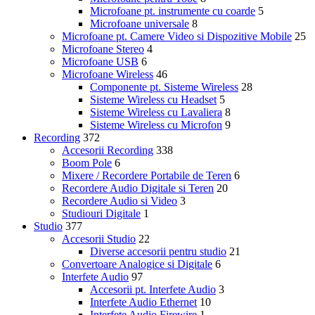
Microfoane pt. instrumente cu coarde
5
Microfoane universale
8
Microfoane pt. Camere Video si Dispozitive Mobile
25
Microfoane Stereo
4
Microfoane USB
6
Microfoane Wireless
46
Componente pt. Sisteme Wireless
28
Sisteme Wireless cu Headset
5
Sisteme Wireless cu Lavaliera
8
Sisteme Wireless cu Microfon
9
Recording
372
Accesorii Recording
338
Boom Pole
6
Mixere / Recordere Portabile de Teren
6
Recordere Audio Digitale si Teren
20
Recordere Audio si Video
3
Studiouri Digitale
1
Studio
377
Accesorii Studio
22
Diverse accesorii pentru studio
21
Convertoare Analogice si Digitale
6
Interfete Audio
97
Accesorii pt. Interfete Audio
3
Interfete Audio Ethernet
10
Interfete Audio Firewire
1