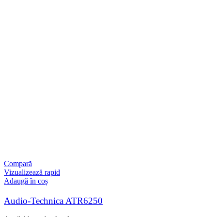
Compară
Vizualizează rapid
Adaugă în coș
Audio-Technica ATR6250