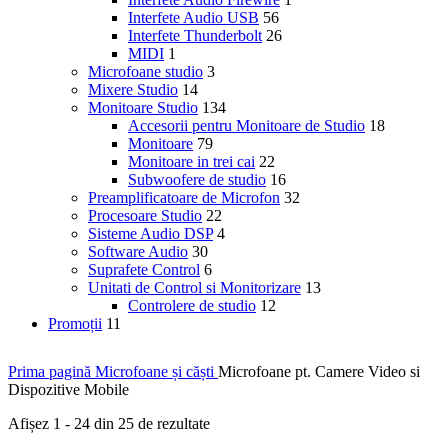
Interfete Audio USB
56
Interfete Thunderbolt
26
MIDI
1
Microfoane studio
3
Mixere Studio
14
Monitoare Studio
134
Accesorii pentru Monitoare de Studio
18
Monitoare
79
Monitoare in trei cai
22
Subwoofere de studio
16
Preamplificatoare de Microfon
32
Procesoare Studio
22
Sisteme Audio DSP
4
Software Audio
30
Suprafete Control
6
Unitati de Control si Monitorizare
13
Controlere de studio
12
Promoții
11
Prima pagină
Microfoane și căști
Microfoane pt. Camere Video si
Dispozitive Mobile
Afișez 1 - 24 din 25 de rezultate