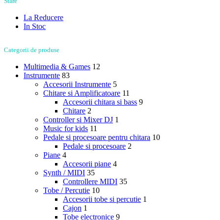
Stare
La Reducere
In Stoc
Categorii de produse
Multimedia & Games
12
Instrumente
83
Accesorii Instrumente
5
Chitare si Amplificatoare
11
Accesorii chitara si bass
9
Chitare
2
Controller si Mixer DJ
1
Music for kids
11
Pedale si procesoare pentru chitara
10
Pedale si procesoare
2
Piane
4
Accesorii piane
4
Synth / MIDI
35
Controllere MIDI
35
Tobe / Percutie
10
Accesorii tobe si percutie
1
Cajon
1
Tobe electronice
9