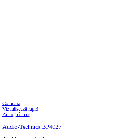
Compară
Vizualizează rapid
Adaugă în coș
Audio-Technica BP4027