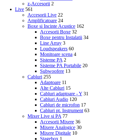
z-Accesorii
2
Live
561
Accesorii Live
22
Amplificatoare
24
Boxe si Incinte Acustice
162
Accesorii Boxe
32
Boxe pentru Instalatii
34
Line Array
3
Loudspeakers
60
Monitoare scena
4
Sisteme PA
2
Sisteme PA Portabile
20
Subwoofere
13
Cabluri
255
Adaptoare
11
Alte Cabluri
15
Cabluri adaptoare - Y
31
Cabluri Audio
120
Cabluri de microfon
17
Cabluri pt. Instrument
63
Mixer Live si PA
77
Accesorii Mixere
36
Mixere Analogice
30
Mixere Digitale
10
Stagebox
1