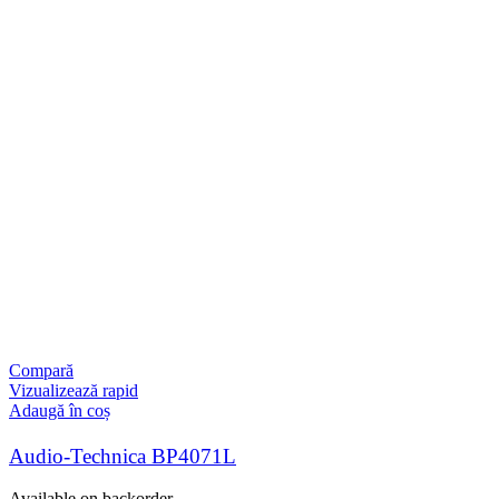
Compară
Vizualizează rapid
Adaugă în coș
Audio-Technica BP4071L
Available on backorder