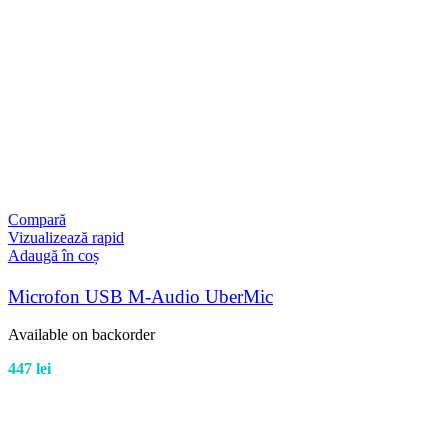
Compară
Vizualizează rapid
Adaugă în coș
Microfon USB M-Audio UberMic
Available on backorder
447
lei