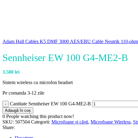
Adam Hall Cables K5 DMF 3000 AES/EBU Cable Neutrik 110-ohm 
Sennheiser EW 100 G4-ME2-B
3.580
lei
Sistem wireless cu microfon headset
Pe comanda 3-12 zile
Cantitate Sennheiser EW 100 G4-ME2-B
Adaugă în coș
0
People watching this product now!
SKU:
507504
Categorii:
Microfoane și căști
,
Microfoane Wireless
,
Si
Share:
Descriere