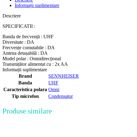
Informații suplimentare
Descriere
SPECIFICATII :
Banda de frecvență : UHF
Diversitate : DA
Frecvențe comutabile : DA
Antena detașabilă : DA
Model polar : Omnidirecțional
Transmițător alimentat cu : 2x AA
Informații suplimentare
Brand
SENNHEISER
Banda
UHF
Caracteristica polara
Omni
Tip microfon
Condensator
Produse similare