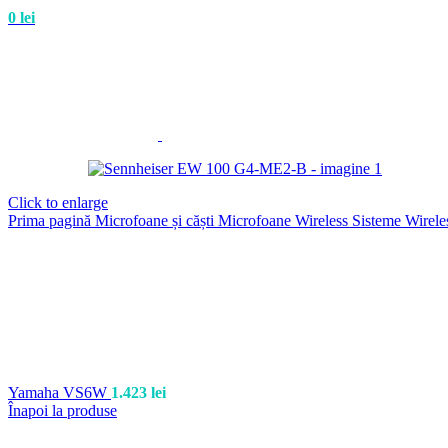
0
lei
Click to enlarge
Prima pagină
Microfoane și căști
Microfoane Wireless
Sisteme Wirele
Yamaha VS6W
1.423
lei
Înapoi la produse